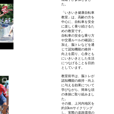
た。
「いきいき健康自転車
教室」は、高齢の方を
中心に、自転車を安全
に楽しく乗り続けるた
めの教室です。
自転車の安全な乗り方
や交通ルールの確認に
加え、脳トレなどを通
じて認知機能の維持・
向上を図り、心身とも
にいきいきとした生活
につなげることを目的
としています。
教室前半は、脳トレが
認知機能の維持・向上
に与える効果について
学びながら、簡単な頭
の体操に取り組みまし
た。
その後、上河内地区を
約10kmサイクリング
し、実際の道路環境の