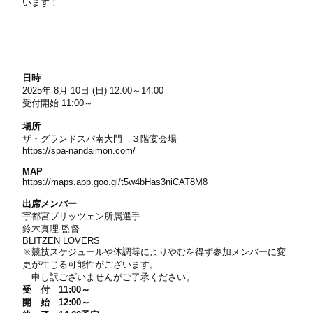
います！
日時
2025年 8月 10日 (日) 12:00～14:00
受付開始 11:00～
場所
ザ・グランドスパ南大門 ３階宴会場
https://spa-nandaimon.com/
MAP
https://maps.app.goo.gl/t5w4bHas3niCAT8M8
出席メンバー
宇都宮ブリッツェン所属選手
鈴木真理 監督
BLITZEN LOVERS
※競技スケジュールや体調等によりやむを得ず参加メンバーに変
更が生じる可能性がございます。
申し訳ございませんがご了承ください。
受 付
11:00～
開 始 12:00～