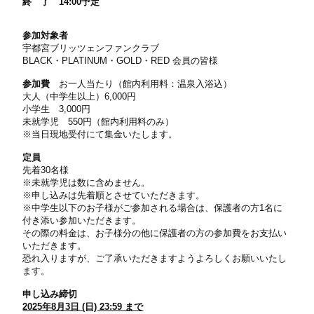
終 了 14:00予定
参加対象者
宇都宮ブリッツェンファンクラブ
BLACK・PLATINUM・GOLD・RED 会員の皆様
参加費
お一人当たり（館内利用料：温泉入浴込）
大人（中学生以上）6,000円
小学生 3,000円
未就学児 550円（館内利用料のみ）
※当日現地受付にて集金いたします。
定員
先着30名様
※未就学児は数に含めません。
※申し込みは先着順とさせていただきます。
※中学生以下のお子様がご参加される場合は、保護者の方1名に
付き添い参加いただきます。
その際の料金は、お子様分の他に保護者の方の参加費をお支払い
いただきます。
恐れ入りますが、ご了承いただきますようよろしくお願いいたし
ます。
申し込み締切
2025年8月3日 (日) 23:59 まで