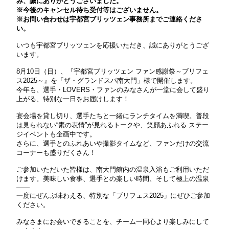
み、誠にありがとうございました。
※今後のキャンセル待ち受付等はございません。
※お問い合わせは宇都宮ブリッツェン事務所までご連絡くださ
い。
いつも宇都宮ブリッツェンを応援いただき、誠にありがとうござ
います。
8月10日（日）、『宇都宮ブリッツェン ファン感謝祭～ブリフェ
ス2025～』を「ザ・グランドスパ南大門」様で開催します。
今年も、選手・LOVERS・ファンのみなさんが一堂に会して盛り
上がる、特別な一日をお届けします！
宴会場を貸し切り、選手たちと一緒にランチタイムを満喫。普段
は見られない“素の表情”が見れるトークや、笑顔あふれる ステー
ジイベントも企画中です。
さらに、選手とのふれあいや撮影タイムなど、ファンだけの交流
コーナーも盛りだくさん！
ご参加いただいた皆様は、南大門館内の温泉入浴もご利用いただ
けます。美味しい食事、選手との楽しい時間、そして極上の温泉
——
一度にぜんぶ味わえる、特別な「ブリフェス2025」にぜひご参加
ください。
みなさまにお会いできることを、チーム一同心より楽しみにして