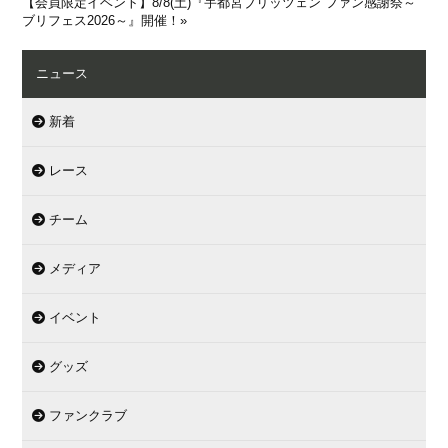
【会員限定イベント】8/8(土)『宇都宮ブリッツェン ファン感謝祭～
ブリフェス2026～』開催！
»
ニュース
新着
レース
チーム
メディア
イベント
グッズ
ファンクラブ