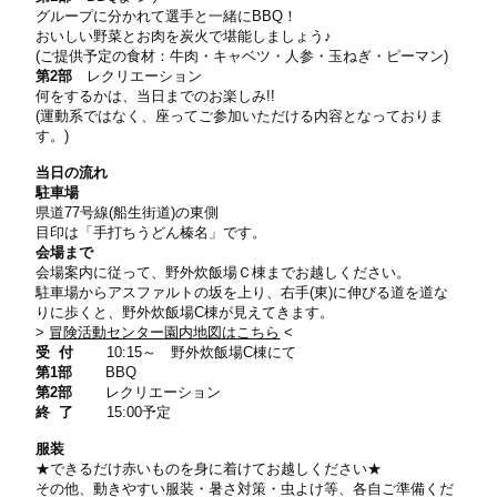
グループに分かれて選手と一緒にBBQ！
おいしい野菜とお肉を炭火で堪能しましょう♪
(ご提供予定の食材：牛肉・キャベツ・人参・玉ねぎ・ピーマン)
第2部
レクリエーション
何をするかは、当日までのお楽しみ!!
(運動系ではなく、座ってご参加いただける内容となっておりま
す。)
当日の流れ
駐車場
県道77号線(船生街道)の東側
目印は「手打ちうどん榛名」です。
会場まで
会場案内に従って、野外炊飯場Ｃ棟までお越しください。
駐車場からアスファルトの坂を上り、右手(東)に伸びる道を道な
りに歩くと、野外炊飯場C棟が見えてきます。
>
冒険活動センター園内地図はこちら
<
受 付
10:15～ 野外炊飯場C棟にて
第1部
BBQ
第2部
レクリエーション
終 了
15:00予定
服装
★できるだけ赤いものを身に着けてお越しください★
その他、動きやすい服装・暑さ対策・虫よけ等、各自ご準備くだ