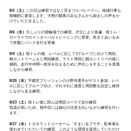
8/2（土）
この日は練習ではなく宮まつりパレードへ。地域行事も
積極的に参加します。大勢の観客のみなさんから励ましの声をか
けていただきました。
8/6（水）
久しぶりの競輪場での練習。夕立により急遽、陸トレ・
ローラーでのインターバルトレーニングに変更。乾きぐあいをみ
て終盤にバンク走行を実施
8/9（土）
陸トレの後、レベルに応じて3グループに分けて周回。
鶴カントリーふもと周回練習。ラスト周回に鶴カントリーの坂に
挑戦。走行中仲間へ状況を伝えるために声出しをすることを意識
しながら練習。
8/20（水）
宇都宮ブリッツェンの小野寺選手がゲスト参加。レベ
ルに応じてグループ分け、それぞれに速度と周回数を設定し維持
しながら走る練習。
8/23（土）
陸トレ後に田んぼ周回コースで走行練習
気温が高いため、熱中症には細心の注意を払いながら練習を行い
ます。
8/27（水）
トヨタウッドユーホーム「すまいるプラザ」駐車場を
使わせていただいての練習。このような環境を提供していただけ