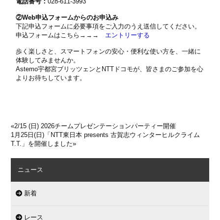
電話番号：
028-611-3993
②Web申込フォームからのお申込み
下記申込フォームに必要事項をご入力のうえ送信してください。
申込フォームはこちら→→→
エントリーする
歩く楽しさと、スマートフォンの安心・便利な使い方を、一緒に
体験してみませんか。
Astemo宇都宮ブリッツェンとNTTドコモが、皆さまのご参加を心
よりお待ちしています。
«
2/15 (日) 2026チームプレゼンテーションパーティー開催
1月25日(日)「NTT東日本 presents 古賀志ウィンターヒルクライム
T.T.」を開催しました
»
ニュース
新着
レース