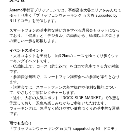
Astemo宇都宮ブリッツェンでは、宇都宮市大谷エリアをみんなで
ゆっくり歩く「ブリッツェンウォーキング in 大谷 supported by
NTTドコモ」を開催します。
スマートフォンの基本的な使い方を学べる講習会もセットになっ
ており、「健康」と「デジタル」の両面から、65歳以上の皆さま
の新しい一歩を応援します。
イベントのポイント
・大谷コネクトを出発し、約3.2kmのコースをゆっくり歩くウォ
ーキングイベントです。
・65歳以上で、コース（約3.2km）を自力で完歩できる方が対象
です。
・参加費は無料で、スマートフォン講習会への参加が条件となり
ます。
・講習会では、スマートフォンの基本操作や便利な機能につい
て、やさしく丁寧にレクチャーします。
・途中、大谷の人気スポット「ROCK SIDE MARKET」で休憩を
予定しており、景色も楽しみながらご参加いただけます。
ウォーキングは、無理なく続けやすい健康づくりの基本的な運動
です。
雨でも安心！
「ブリッツェンウォーキング in 大谷 supported by NTTドコモ」