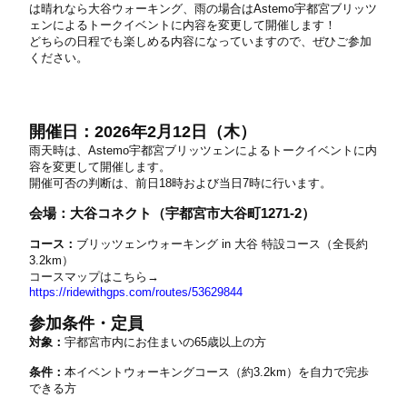
は晴れなら大谷ウォーキング、雨の場合はAstemo宇都宮ブリッツ
ェンによるトークイベントに内容を変更して開催します！
どちらの日程でも楽しめる内容になっていますので、ぜひご参加
ください。
開催日：2026年2月12日（木）
雨天時は、Astemo宇都宮ブリッツェンによるトークイベントに内
容を変更して開催します。
開催可否の判断は、前日18時および当日7時に行います。
会場：大谷コネクト（宇都宮市大谷町1271-2）
コース：
ブリッツェンウォーキング in 大谷 特設コース（全長約
3.2km）
コースマップはこちら→
https://ridewithgps.com/routes/53629844
参加条件・定員
対象：
宇都宮市内にお住まいの65歳以上の方
条件：
本イベントウォーキングコース（約3.2km）を自力で完歩
できる方