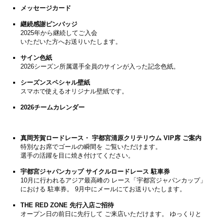
メッセージカード
継続感謝ピンバッジ
2025年から継続してご入会
いただいた方へお送りいたします。
サイン色紙
2026シーズン所属選手全員のサインが入った記念色紙。
シーズンスペシャル壁紙
スマホで使えるオリジナル壁紙です。
2026チームカレンダー
真岡芳賀ロードレース・
宇都宮清原クリテリウム
VIP席 ご案内
特別なお席でゴールの瞬間を ご覧いただけます。
選手の活躍を目に焼き付けてください。
宇都宮ジャパンカップ
サイクルロードレース
駐車券
10月に行われるアジア最高峰の レース「宇都宮ジャパンカップ」
における 駐車券。 9月中にメールにてお送りいたします。
THE RED ZONE 先行入店
ご招待
オープン日の前日に先行して ご来店いただけます。 ゆっくりと