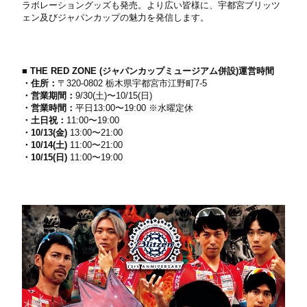
ラボレーショングッズも発売。より広い皆様に、宇都宮ブリッツ
ェン及びジャパンカップの魅⼒を発信します。
■ THE RED ZONE (ジャパンカップミュージアム併設)運営時間
・住所：
〒320-0802 栃⽊県宇都宮市江野町7-5
・営業期間：
9/30(⼟)〜10/15(⽇)
・営業時間：
平⽇13:00〜19:00 ※⽔曜定休
・⼟⽇祝：
11:00〜19:00
・10/13(⾦)
13:00〜21:00
・10/14(⼟)
11:00〜21:00
・10/15(⽇)
11:00〜19:00