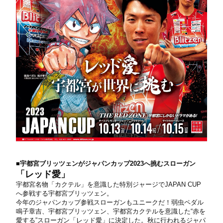
■宇都宮ブリッツェンがジャパンカップ2023へ挑むスローガン
「レッド愛」
宇都宮名物「カクテル」を意識した特別ジャージでJAPAN CUP
へ参戦する宇都宮ブリッツェン。
今年のジャパンカップ参戦スローガンもユニークだ！弱⾍ペダル
鳴⼦章吉、宇都宮ブリッツェン、宇都宮カクテルを意識した“⾚を
愛する”スローガン「レッド愛」に決定した。秋に⾏われるジャパ