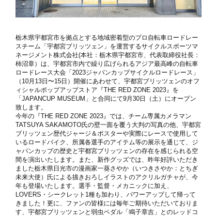
栃⽊県宇都宮市を拠点とする地域密着型のプロ⾃転⾞ロードレー
スチーム「宇都宮ブリッツェン」を運営するサイクルスポーツマ
ネージメント株式会社(本社：栃⽊県宇都宮市、代表取締役社⻑：
柿沼章）は、宇都宮市内で繰り広げられるアジア最⾼峰の⾃転⾞
ロードレース⼤会「2023ジャパンカップサイクルロードレース」
（10⽉13⽇〜15⽇）開催にあわせて、宇都宮ブリッツェンのオフ
ィシャルポップアップストア『THE RED ZONE 2023』を
「JAPANCUP MUSEUM」と合同にて9⽉30⽇（⼟）にオープン
致します。
今年の『THE RED ZONE 2023』では、チーム専属カメラマン
TATSUYA SAKAMOTO⽒の壁⼀⾯を覆う⼤判の写真の他、宇都宮
ブリッツェン歴代ジャージ＆ポスターや実際にレースで使⽤して
いるロードバイク、所属各選⼿のアイテム等の展⽰を通じて、ジ
ャパンカップの歴史と宇都宮ブリッツェンの存在を感じられる空
間を演出いたします。また、新作グッズでは、昨年好評いただき
ました栃⽊県⽇光市の漫画家⼀葵さやか（いつきさやか：とちぎ
未来⼤使）⽒による描きおろしイラストのアクリルガチャが、今
年も登場いたします。選⼿・監督・メカニックに加え、
LOVERS・シークレット1種も加わり、パワーアップして帰って
きました！更に、ファンの皆様には毎年ご期待いただいておりま
す、宇都宮ブリッツェンと弱⾍ペダル「鳴⼦章吉」とのレッドコ