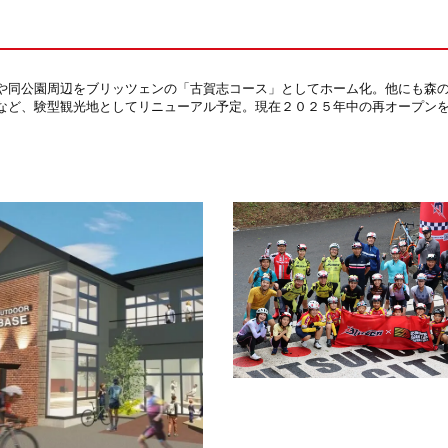
や同公園周辺をブリッツェンの「古賀志コース」としてホーム化。他にも森
など、験型観光地としてリニューアル予定。現在２０２５年中の再オープン