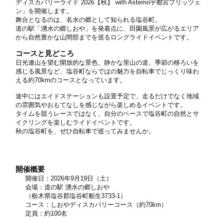
ディスカバリーライド 2026【秋】 with Astemo宇都宮ブリッツェ
ン」を開催します。
舞台となるのは、名水の郷として知られる塩谷町。
道の駅「湧水の郷しおや」を発着点に、田園風景が広がるエリア
から自然豊かな山間部までを巡るロングライドイベントです。
コースと見どころ
日光連山を望む開放的な景色、静かな里山の道、季節の移ろいを
感じる風景など、塩谷町ならではの魅力を自転車でじっくり味わ
える約70kmのコースとなっています。
途中にはエイドステーションも設置予定で、走るだけでなく地域
の雰囲気やおもてなしを感じながら楽しめるイベントです。
タイムを競うレースではなく、自分のペースで塩谷町の自然とサ
イクリングを楽しむライドイベントです。
秋の塩谷町を、ぜひ自転車で巡ってみませんか。
開催概要
開催日：2026年9月19日（土）
会場：道の駅 湧水の郷しおや
（栃木県塩谷郡塩谷町船生3733-1）
コース：しおやディスカバリーコース（約70km）
定員：約100名