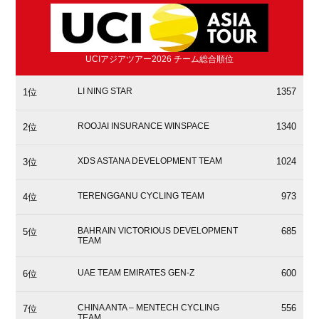
UCIアジアツアー2026 チーム総合順位
LI NING STAR
1357
1位
ROOJAI INSURANCE WINSPACE
1340
2位
XDS ASTANA DEVELOPMENT TEAM
1024
3位
TERENGGANU CYCLING TEAM
973
4位
BAHRAIN VICTORIOUS DEVELOPMENT
685
5位
TEAM
UAE TEAM EMIRATES GEN-Z
600
6位
CHINA ANTA – MENTECH CYCLING
556
7位
TEAM