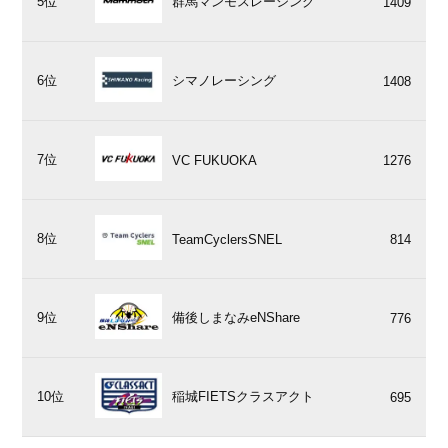
5位
群馬マンモスレーシング
1409
6位
シマノレーシング
1408
7位
VC FUKUOKA
1276
8位
TeamCyclersSNEL
814
9位
備後しまなみeNShare
776
10位
稲城FIETSクラスアクト
695