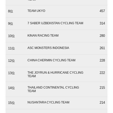
TEAM UKYO
457
8位
7 SABER UZBEKISTAN CYCLING TEAM
314
9位
KINAN RACING TEAM
280
10位
ASC MONSTERS INDONESIA
261
11位
CHINA CHERMIN CYCLING TEAM
228
12位
THE JOYRUN & HURRICANE CYCLING
222
13位
TEAM
THAILAND CONTINENTAL CYCLING
215
14位
TEAM
NUSANTARA CYCLING TEAM
214
15位