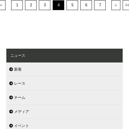
＜
1
2
3
4
5
6
7
＞
>
ニュース
新着
レース
チーム
メディア
イベント