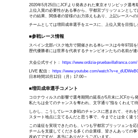
2020年
5
月
25
日に
JCF
より発表された東京オリンピック選考
上位入賞の必要性がある事から、宇都宮ブリッツェンとして
その結果、関係者の皆様のお力添えもあり、上記レースへの
チームとしては増田成幸選手をエースに、上位入賞を目指し
■参戦レース情報
スペイン北部バスク地方で開催される本レースは今年
97
回を
歴代優勝者には世界を代表するチャンピオンたちの名前が連
大会公式サイト：
https://www.ordizia-pruebavillafranca.com/
LIVE 配信：
https://www.youtube.com/watch?v=e_dUDWe
日本時間10月12日（月）17:00～
■増田成幸選手コメント
コロナウィルスの影響で選考期間の延長が5月末にJCFから
私たちは全てのチャンスを奪われ、文字通り“指をくわえて待
しかし、こうしてレース参戦のチャンスに恵まれて、それを
スタート地点に立てるんだと思う事で、今までとは全く違う
この遠征を実現できたのも、いつも宇都宮ブリッツェンを応
チームを支援してくださる多くの企業様、皆さんあっての事
改めてですが、本当にありがとうございます。