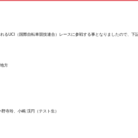
される
UCI
（国際自転車競技連合）レースに参戦する事となりましたので、下
地方
小野寺玲、小嶋 渓円（テスト生）