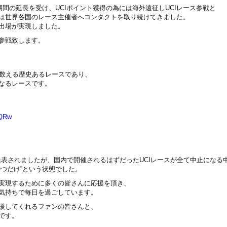
期間の延長を受け、
UCI
ポイント獲得の為には海外遠征し
UCI
レース参戦と
は世界各国のレース主催者へコンタクトを取り続けてきました。
出場が実現しました。
参戦致します。
数える歴史あるレースであり、
なるレースです。
BQRw
発表されましたが、国内で開催されるはずだったUCIレースが全て中止になる
つだけ”という状態でした。
実現するために多くの皆さんに応援を頂き、
気持ちで毎日を過ごしています。
援してくれるファンの皆さんと、
です。