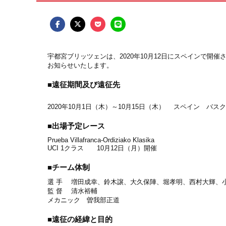
宇都宮ブリッツェンは、
2020
年
10
月
12
日にスペインで開催
お知らせいたします。
■遠征期間及び遠征先
2020
年
10
月
1
日（木）～
10
月
15
日（木） スペイン バスク
■出場予定レース
Prueba Villafranca-Ordiziako Klasika
UCI 1
クラス
10
月
12
日（月）開催
■チーム体制
選 手 増田成幸、鈴木譲、大久保陣、堀孝明、西村大輝、
監 督 清水裕輔
メカニック 曽我部正道
■遠征の経緯と目的