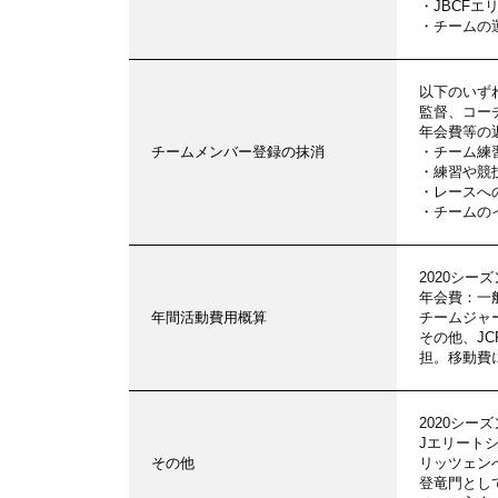
・JBCF
・チームの
以下のいず
監督、コー
年会費等の
チームメンバー登録の抹消
・チーム練
・練習や競
・レースへ
・チームの
2020シーズ
年会費：一般
年間活動費用概算
チームジャー
その他、J
担。移動費
2020シ
Jエリート
その他
リッツェン
登竜門とし