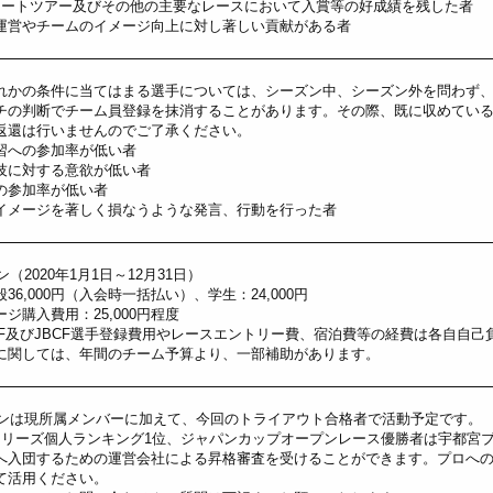
エリートツアー及びその他の主要なレースにおいて入賞等の好成績を残した者
運営やチームのイメージ向上に対し著しい貢献がある者
れかの条件に当てはまる選手については、シーズン中、シーズン外を問わず
チの判断でチーム員登録を抹消することがあります。その際、既に収めてい
返還は行いませんのでご了承ください。
習への参加率が低い者
技に対する意欲が低い者
の参加率が低い者
イメージを著しく損なうような発言、行動を行った者
ン（2020年1月1日～12月31日）
36,000円（入会時一括払い）、学生：24,000円
ジ購入費用：25,000円程度
CF及びJBCF選手登録費用やレースエントリー費、宿泊費等の経費は各自自己
に関しては、年間のチーム予算より、一部補助があります。
ーズンは現所属メンバーに加えて、今回のトライアウト合格者で活動予定です。
シリーズ個人ランキング1位、ジャパンカップオープンレース優勝者は宇都宮
へ入団するための運営会社による昇格審査を受けることができます。プロへ
て活用ください。