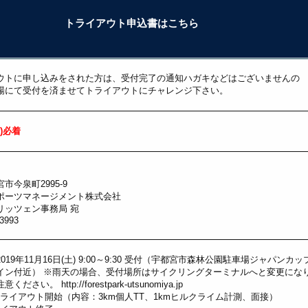
トライアウト申込書はこちら
ウトに申し込みをされた方は、受付完了の通知ハガキなどはございませんの
場にて受付を済ませてトライアウトにチャレンジ下さい。
月)必着
市今泉町2995-9
ポーツマネージメント株式会社
リッツェン事務局 宛
-3993
019年11月16日(土) 9:00～9:30 受付（宇都宮市森林公園駐車場ジャパンカッ
イン付近） ※雨天の場合、受付場所はサイクリングターミナルへと変更にな
注意ください。
http://forestpark-utsunomiya.jp
 トライアウト開始（内容：3km個人TT、1kmヒルクライム計測、面接）