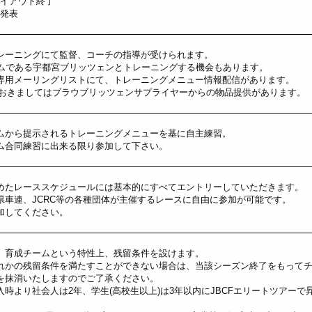
トライアウト終了
否発表
レーニングにて監督、コーチの指導が受けられます。
ームである宇都宮ブリッツェンとトレーニングする機会もあります。
専用メーリングリストにて、トレーニングメニュー情報配信があります。
におきましてはブラウブリッツェンサプライヤーからの物品提供があります。
ムから提示されるトレーニングメニューを基に自主練習。
ム合同練習に出来る限り参加して下さい。
めたレーススケジュールには基本的にすべてエントリーしていただきます。
県車連、JCRC等の各種団体が主催するレースに自由に参加が可能です。
加してください。
、育成チームという特性上、残留条件を設けます。
れかの残留条件を満たすことができない場合は、当該シーズン終了をもって
を抹消いたしますのでご了承ください。
時より社会人は2年、学生(高校生以上)は3年以内にJBCFエリートツアーで