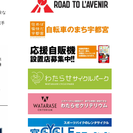
。
全な
選手
来
練
た
下
フ