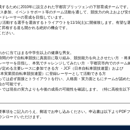
するために2010年に設立された宇都宮ブリッツェンの下部育成チームです
レース参加、イベントサポート等のチーム活動を通して、競技力の向上および安
ードレーサーの育成を目指しています。
り活動する選手を選抜するトライアウトを11/16(土)に開催致します。有望な
て昇格する道も開かれる絶好の機会です。
ください。
れかに当てはまる中学生以上の健康な男女。
時間の中で自転車競技に真面目に取り組み、競技能力を向上させたい方 ・将
レーサーを目指し、本気でチャレンジしてみたい方 ・宇都宮市内でのチーム
が定める主要レースに参加できる方 ・JCF（日本自転車競技連盟）および
全日本実業団自転車競技連盟）に登録レーサーとして活動できる方
っては必ず面接とトライアウトを行い、人格面・実力面ともにチームが認め
会が可能です。
トでは現在の実力よりも今後の成長の可能性を確認します。（特に高校生以
要事項をご記入のうえ、郵送でお申し込みください。申込書は以下よりPDF
ウンロードいただけます。