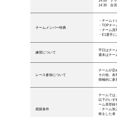
14:00 
14:30 合
・チームト
・TOPチ
チームメンバー特典
・チーム員
・E1選手
平日はチー
練習について
週末はチー
チームが定
レース参加について
その他、各
積極的に参
チームでは
以下のいず
ーム員登録
残留条件
・チーム加入
格をした者