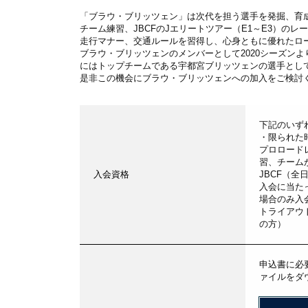
「ブラウ・ブリッツェン」は次代を担う選手を発掘、育成
チーム練習、JBCFのJエリートツアー（E1～E3）の
走行マナー、交通ルールを習得し、心身ともに優れたロ
ブラウ・ブリッツェンのメンバーとして2020シーズンよ
にはトップチームである宇都宮ブリッツェンの選手とし
是非この機会にブラウ・ブリッツェンへの加入をご検討
下記のいず
・限られた
プロロード
習、チーム
入会資格
JBCF（
入会に当た
場合のみ入
トライアウ
の方）
申込書に必
ァイルをダ