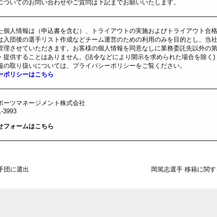
についてのお問い合わせやご質問は下記までお願いいたします。
た個人情報は（申込書を含む）、トライアウトの実施およびトライアウト合
は入団後の選手リスト作成などチーム運営のための利用のみを目的とし、当
管理させていただきます。お客様の個人情報を同意なしに業務委託先以外の
・提供することはありません。(法令などにより開示を求められた場合を除く)
報の取り扱いについては、プライバシーポリシーをご覧ください。
ーポリシーはこちら
ポーツマネージメント株式会社
1-3993
せフォームはこちら
手団に選出
岡篤志選手 移籍に関