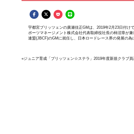
宇都宮ブリッツェンの廣瀬佳正GMは、2019年2月23日付
ポーツマネージメント株式会社代表取締役社長の柿沼章が兼
連盟(JBCF)のGMに就任し、日本ロードレース界の発展の
«
ジュニア育成「ブリッツェン☆ステラ」2019年度新規クラブ員