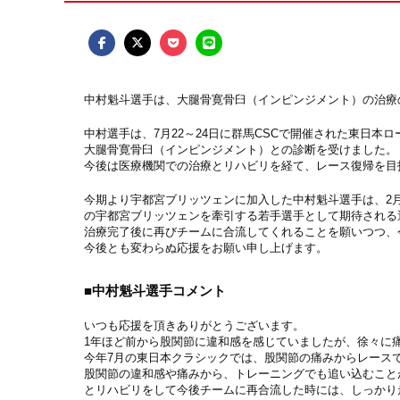
中村魁斗選手は、大腿骨寛骨臼（インピンジメント）の治療
中村選手は、7月22～24日に群馬CSCで開催された東日
大腿骨寛骨臼（インピンジメント）との診断を受けました。
今後は医療機関での治療とリハビリを経て、レース復帰を目
今期より宇都宮ブリッツェンに加入した中村魁斗選手は、2
の宇都宮ブリッツェンを牽引する若手選手として期待される
治療完了後に再びチームに合流してくれることを願いつつ、
今後とも変わらぬ応援をお願い申し上げます。
■中村魁斗選手コメント
いつも応援を頂きありがとうございます。
1年ほど前から股関節に違和感を感じていましたが、徐々に
今年7月の東日本クラシックでは、股関節の痛みからレース
股関節の違和感や痛みから、トレーニングでも追い込むこと
とリハビリをして今後チームに再合流した時には、しっかり