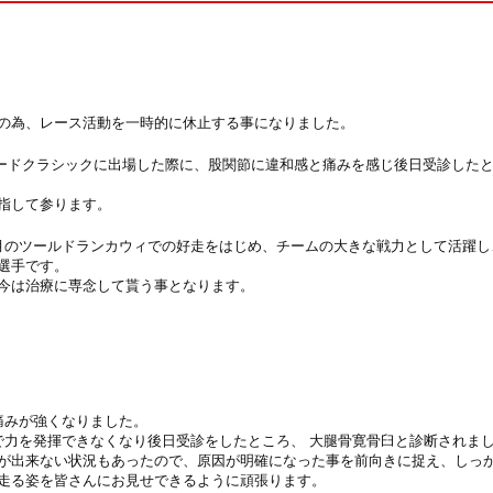
の為、レース活動を一時的に休止する事になりました。
本ロードクラシックに出場した際に、股関節に違和感と痛みを感じ後日受診した
指して参ります。
月のツールドランカウィでの好走をはじめ、チームの大きな戦力として活躍し
選手です。
今は治療に専念して貰う事となります。
痛みが強くなりました。
で力を発揮できなくなり後日受診をしたところ、 大腿骨寛骨臼と診断されま
が出来ない状況もあったので、原因が明確になった事を前向きに捉え、しっ
走る姿を皆さんにお見せできるように頑張ります。