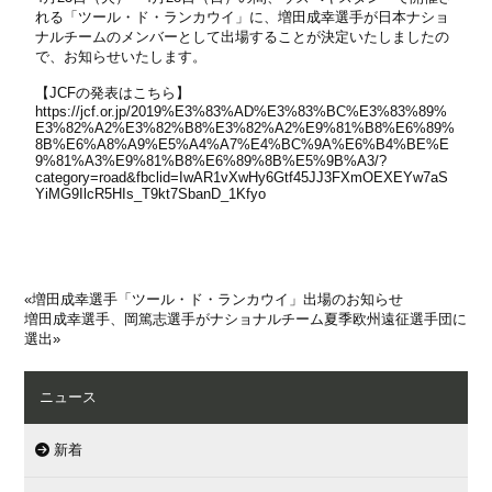
れる「ツール・ド・ランカウイ」に、増田成幸選手が日本ナショ
ナルチームのメンバーとして出場することが決定いたしましたの
で、お知らせいたします。
【JCFの発表はこちら】
https://jcf.or.jp/2019%E3%83%AD%E3%83%BC%E3%83%89%
E3%82%A2%E3%82%B8%E3%82%A2%E9%81%B8%E6%89%
8B%E6%A8%A9%E5%A4%A7%E4%BC%9A%E6%B4%BE%E
9%81%A3%E9%81%B8%E6%89%8B%E5%9B%A3/?
category=road&fbclid=IwAR1vXwHy6Gtf45JJ3FXmOEXEYw7aS
YiMG9IlcR5HIs_T9kt7SbanD_1Kfyo
«
増田成幸選手「ツール・ド・ランカウイ」出場のお知らせ
増田成幸選手、岡篤志選手がナショナルチーム夏季欧州遠征選手団に
選出
»
ニュース
新着