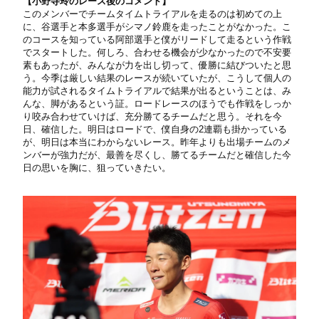
【小野寺玲のレース後のコメント】
このメンバーでチームタイムトライアルを走るのは初めての上
に、谷選手と本多選手がシマノ鈴鹿を走ったことがなかった。こ
のコースを知っている阿部選手と僕がリードして走るという作戦
でスタートした。何しろ、合わせる機会が少なかったので不安要
素もあったが、みんなが力を出し切って、優勝に結びついたと思
う。今季は厳しい結果のレースが続いていたが、こうして個人の
能力が試されるタイムトライアルで結果が出るということは、み
んな、脚があるという証。ロードレースのほうでも作戦をしっか
り咬み合わせていけば、充分勝てるチームだと思う。それを今
日、確信した。明日はロードで、僕自身の2連覇も掛かっている
が、明日は本当にわからないレース。昨年よりも出場チームのメ
ンバーが強力だが、最善を尽くし、勝てるチームだと確信した今
日の思いを胸に、狙っていきたい。