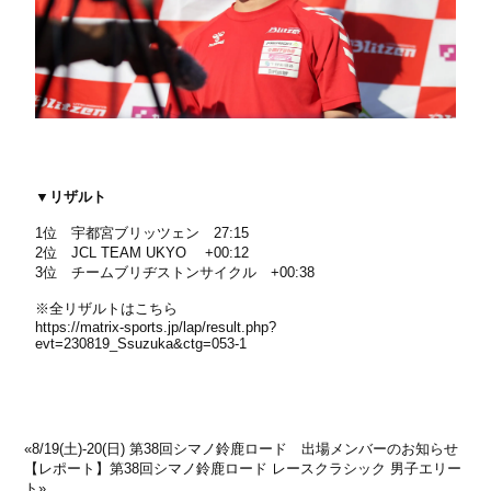
▼リザルト
1位 宇都宮ブリッツェン 27:15
2位 JCL TEAM UKYO +00:12
3位 チームブリヂストンサイクル +00:38
※全リザルトはこちら
https://matrix-sports.jp/lap/result.php?
evt=230819_Ssuzuka&ctg=053-1
«
8/19(土)-20(日) 第38回シマノ鈴鹿ロード 出場メンバーのお知らせ
【レポート】第38回シマノ鈴鹿ロード レースクラシック 男子エリー
ト
»