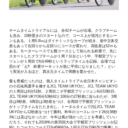
チームタイムトライアルには、全42チームが出場。クラブチーム
も含み、10秒置きのスタートなので、コース上が混沌とするシー
ンもある。１周5.8㎞はダイナミックなカーブが続き、途中立体交
差もあって右回りから左回りにコースが変わり、高低差は52ｍも
ある。モーターレースでも難コースとして知られる鈴鹿で、先に
スタートしたクラブチームが１周７分台という中、宇都宮ブリッ
ツェンが１周目で6分49秒というラップタイムを記録。会場では
思わず「え⁉ 鈴鹿サーキットが急に平坦になりました？」とい
う実況が入るほど、異次元タイムで周囲を驚かせた。
最も脅威だったのは、個人タイムトライアル全日本チャンピオン
の小石祐馬選手を擁するJCL TEAM UKYOだ。JCL TEAM UKYO
の１周目は6分51秒。２周目こそ宇都宮ブリッツェン6分53秒15、
JCL TEAM UKYO6分53秒42と100分の27秒差に迫られたが、3周
目は8秒差、4周目は3秒差をつけ、全周回で宇都宮ブリッツェン
がトップタイムをたたき出し、トータルタイムで2位JCL TEAM
UKYOから12秒差をつけて勝利。昨年のコースレコード26分38秒
34には及ばなかったが、今年は風が強かったことを考慮していい
だろう。それでも2018年の第35回大会で宇都宮ブリッツェンが記
録したコースレコード27分45秒63を上回る27分15秒76で優勝した