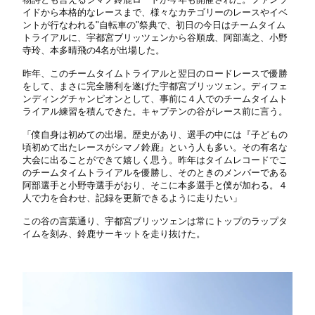
イドから本格的なレースまで、様々なカテゴリーのレースやイベ
ントが行なわれる"自転車の"祭典で、初日の今日はチームタイム
トライアルに、宇都宮ブリッツェンから谷順成、阿部嵩之、小野
寺玲、本多晴飛の4名が出場した。
昨年、このチームタイムトライアルと翌日のロードレースで優勝
をして、まさに完全勝利を遂げた宇都宮ブリッツェン。ディフェ
ンディングチャンピオンとして、事前に４人でのチームタイムト
ライアル練習を積んできた。キャプテンの谷がレース前に言う。
「僕自身は初めての出場。歴史があり、選手の中には『子どもの
頃初めて出たレースがシマノ鈴鹿』という人も多い。その有名な
大会に出ることができて嬉しく思う。昨年はタイムレコードでこ
のチームタイムトライアルを優勝し、そのときのメンバーである
阿部選手と小野寺選手がおり、そこに本多選手と僕が加わる。４
人で力を合わせ、記録を更新できるように走りたい」
この谷の言葉通り、宇都宮ブリッツェンは常にトップのラップタ
イムを刻み、鈴鹿サーキットを走り抜けた。