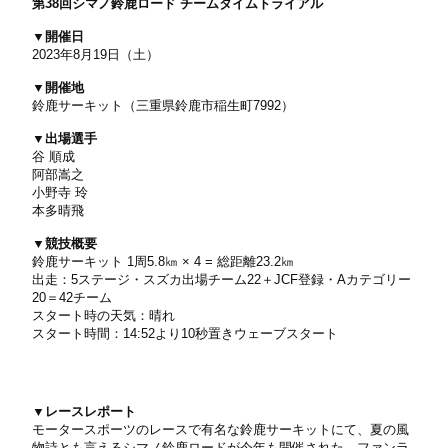
第38回シマノ鈴鹿ロード チームタイムトライアル
▼開催日
2023年8月19日（土）
▼開催地
鈴鹿サーキット（三重県鈴鹿市稲生町7992）
▼出場選手
谷 順成
阿部嵩之
小野寺 玲
本多晴飛
▼競技概要
鈴鹿サーキット 1周5.8㎞ × 4 = 総距離23.2㎞
出走：5ステージ・スズカ出場チーム22＋JCF登録・Aカテゴリー
20＝42チーム
スタート時の天気：晴れ
スタート時間：14:52より10秒置きウェーブスタート
▼レースレポート
モータースポーツのレースで有名な鈴鹿サーキットにて、夏の風
物詩とも言えるシマノ鈴鹿ロードが今年も開催された。ファンラ