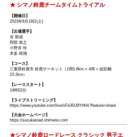
★ シマノ鈴鹿チームタイムトライアル
【開催日】
2023年8月19日(土)
【出場選手】
谷 順成
阿部 嵩之
小野寺 玲
本多 晴飛
【コース】
三重県鈴鹿市 鈴鹿サーキット（1周5.8km × 4周 = 総距離
23.2km）
【レーススタート】
14時52分
【ライブストリーミング】
https://www.youtube.com/live/sFe35U9YHhA?feature=share
【大会ホームページ】
https://suzukaroad.shimano.com
★シマノ鈴鹿ロードレース クラシック 男子エ