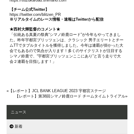
https://suzukaroad.shimano.com
【チーム公式Twitter】
https://twitter.com/blitzen_PR
※リアルタイムのレース情報・速報はTwitterから配信
★西村大輝監督のコメント★
「伝統ある真夏の祭典“シマノ鈴鹿ロード”が今年もやってきまし
た。昨年宇都宮ブリッツェンは、クラシック 男子エリートとチー
ムTTでタブルタイトルを獲得しました。今年は連覇が掛かった大
会でもあるので気合が入ります！多くのサイクリストが注目する
シマノ鈴鹿で、“宇都宮ブリッツェンここにあり”と言う走りで大
会２連覇を目指します！」
«
【レポート】JCL BANK LEAGUE 2023 宇都宮ステージ
【レポート】第38回シマノ鈴鹿ロード チームタイムトライアル
»
ニュース
新着