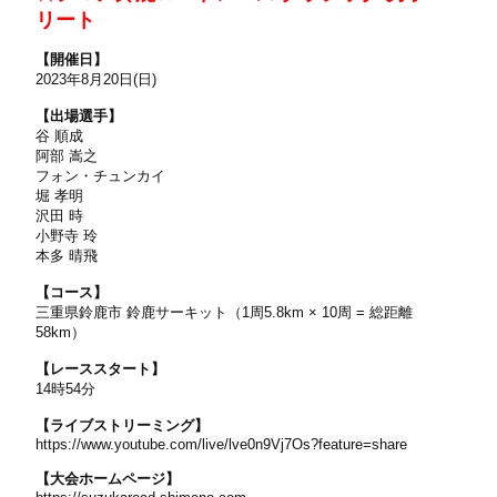
リート
【開催日】
2023年8月20日(日)
【出場選手】
谷 順成
阿部 嵩之
フォン・チュンカイ
堀 孝明
沢田 時
小野寺 玲
本多 晴飛
【コース】
三重県鈴鹿市 鈴鹿サーキット（1周5.8km × 10周 = 総距離
58km）
【レーススタート】
14時54分
【ライブストリーミング】
https://www.youtube.com/live/lve0n9Vj7Os?feature=share
【大会ホームページ】