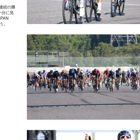
連続の勝
十分に見
PAN
う。