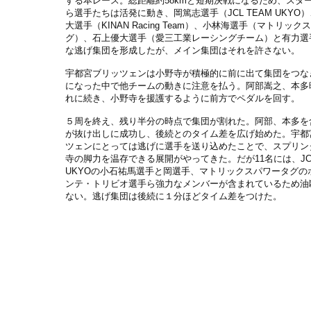
する本レース。総距離約58kmと短期決戦になるため、スタ
ら選手たちは活発に動き、岡篤志選手（JCL TEAM UKYO
大選手（KINAN Racing Team）、小林海選手（マトリッ
グ）、石上優大選手（愛三工業レーシングチーム）と有力選
な逃げ集団を形成したが、メイン集団はそれを許さない。
宇都宮ブリッツェンは小野寺が積極的に前に出て集団をつな
になった中で他チームの動きに注意を払う。阿部嵩之、本多
れに続き、小野寺を援護するように前方でペダルを回す。
５周を終え、残り半分の時点で集団が割れた。阿部、本多を含
が抜け出しに成功し、後続とのタイム差を広げ始めた。宇都
ツェンにとっては逃げに選手を送り込めたことで、スプリン
寺の脚力を温存できる展開がやってきた。だが11名には、JCL
UKYOの小石祐馬選手と岡選手、マトリックスパワータグの
ンテ・トリビオ選手ら強力なメンバーが含まれているため油
ない。逃げ集団は後続に１分ほどタイム差をつけた。