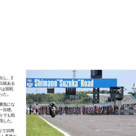
出し、2
伝統ある
年は混戦
った。
勝負にな
一目標。
りでも戦
指した。
りで10周