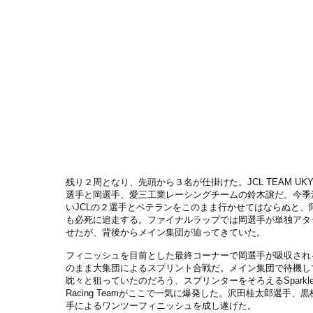
残り２周となり、先頭から３名が仕掛けた。JCL TEAM UK
選手と岡選手、愛三工業レーシングチームの鈴木譲だ。今季
いJCLの２選手とベテランをこのまま行かせてはならぬと、
も必死に追走する。ファイナルラップでは岡選手が単独アタ
せたが、背後からメイン集団が迫ってきていた。
フィニッシュを目前とした最終コーナーで岡選手が吸収され
のまま大集団によるスプリント合戦だ。メイン集団で待機し
眈々と狙っていたのだろう、スプリンターをそろえるSparkle O
Racing Teamがここで一気に爆発した。沢田桂太郎選手、
手によるワンツーフィニッシュを成し遂げた。