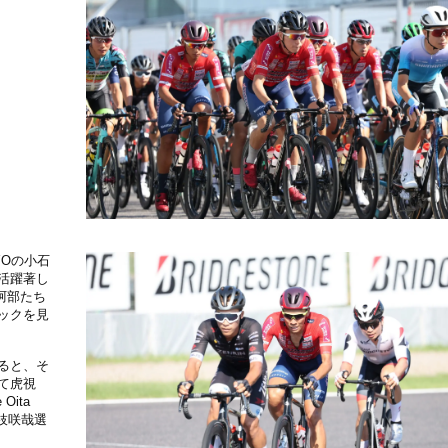
YOの小石
活躍著し
阿部たち
ックを見
ると、そ
て虎視
ita
黒枝咲哉選