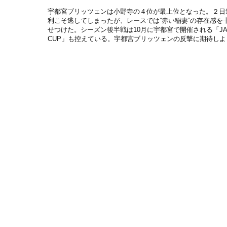
宇都宮ブリッツェンは小野寺の４位が最上位となった。２日
利こそ逃してしまったが、レースでは”赤い稲妻”の存在感を
せつけた。シーズン後半戦は10月に宇都宮で開催される「JA
CUP」も控えている。宇都宮ブリッツェンの反撃に期待しよ