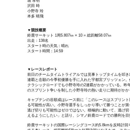
堀 孝明
沢田 時
小野寺 玲
本多 晴飛
▼競技概要
鈴鹿サーキット 1周5.807㎞ × 10 = 総距離58.07㎞
出走：138名
スタート時の天気：晴れ
スタート時間：14:59
▼レースレポート
前日のチームタイムトライアルでは見事トップタイムを叩き
連覇と念願の今季初優勝を手に入れた宇都宮ブリッツェン。
クラシックロードでも小野寺玲の2連覇がかかっている。昨
のスプリント争いを制した小野寺玲の熱い走りに期待がかか
キャプテンの谷順成はレース前に「このレースはスプリント
る可能性が高い。小野寺選手をしっかり導いて勝つことが第
逃げ切りも可能性はゼロではない。積極的に動いて、逃げ切
えるようにしたい」と語り、シマノ鈴鹿ロードでの勝利を目
鈴鹿サーキットの国際レーシングコース約5.8kmを反時計回