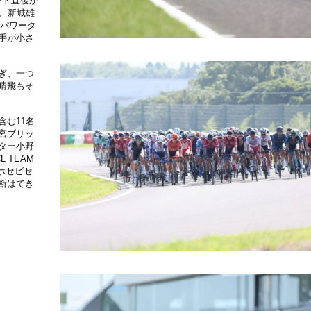
ート直後か
）、新城雄
クスパワータ
手が小さ
ぎ、一つ
晴飛もそ
む11名
宮ブリッ
ター小野
 TEAM
ホセビセ
断はでき