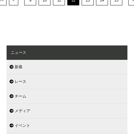
<<
＜
9
10
11
12
13
14
15
ニュース
新着
レース
チーム
メディア
イベント