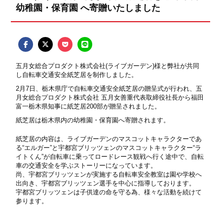
幼稚園・保育園 へ寄贈いたしました
五月女総合プロダクト株式会社(ライブガーデン)様と弊社が共同
し自転車交通安全紙芝居を制作しました。
2月7日、栃木県庁で自転車交通安全紙芝居の贈呈式が行われ、五
月女総合プロダクト株式会社 五月女善重代表取締役社長から福田
富一栃木県知事に紙芝居200部が贈呈されました。
紙芝居は栃木県内の幼稚園・保育園へ寄贈されます。
紙芝居の内容は、ライブガーデンのマスコットキャラクターであ
る“エルガー”と宇都宮ブリッツェンのマスコットキャラクター“ラ
イトくん”が自転車に乗ってロードレース観戦へ行く途中で、自転
車の交通安全を学ぶストーリーになっています。
尚、宇都宮ブリッツェンが実施する自転車安全教室は園や学校へ
出向き、宇都宮ブリッツェン選手を中心に指導しております。
宇都宮ブリッツェンは子供達の命を守る為、様々な活動を続けて
参ります。