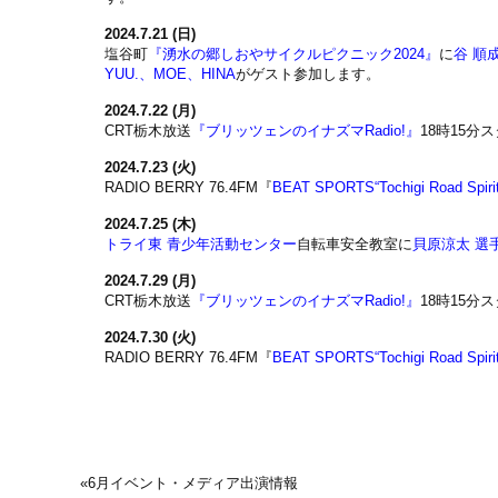
2024.7.21 (日)
塩谷町
『湧水の郷しおやサイクルピクニック2024』
に
谷 順
YUU.、MOE、HINA
がゲスト参加します。
2024.7.22 (月)
CRT栃木放送
『ブリッツェンのイナズマRadio!』
18時15分
2024.7.23 (火)
RADIO BERRY 76.4FM『
BEAT SPORTS“Tochigi Road Spiri
2024.7.25 (木)
トライ東 青少年活動センター
自転車安全教室に
貝原涼太 選
2024.7.29 (月)
CRT栃木放送
『ブリッツェンのイナズマRadio!』
18時15分
2024.7.30 (火)
RADIO BERRY 76.4FM『
BEAT SPORTS“Tochigi Road Spiri
«
6月イベント・メディア出演情報