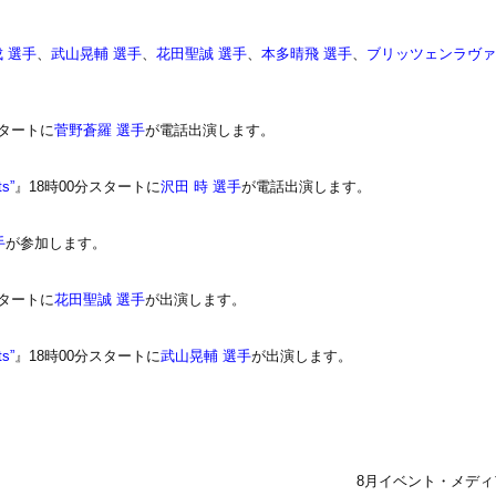
成 選手
、
武山晃輔 選手
、
花田聖誠 選手
、
本多晴飛 選手
、
ブリッツェンラヴ
スタートに
菅野蒼羅 選手
が電話出演します。
ts”
』18時00分スタートに
沢田 時 選手
が電話出演します。
手
が参加します。
スタートに
花田聖誠 選手
が出演します。
ts”
』18時00分スタートに
武山晃輔 選手
が出演します。
8月イベント・メディ