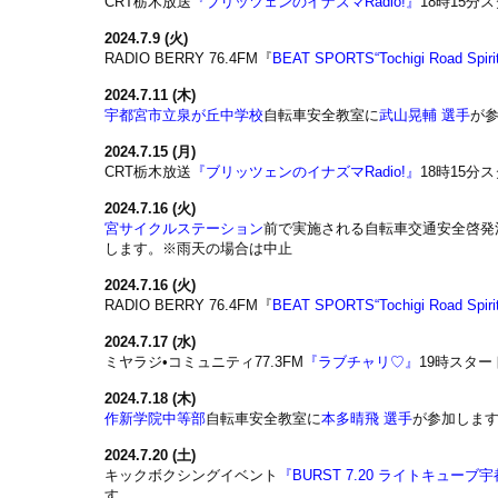
CRT栃木放送
『ブリッツェンのイナズマRadio!』
18時15分
2024.7.9 (火)
RADIO BERRY 76.4FM『
BEAT SPORTS“Tochigi Road Spiri
2024.7.11 (木)
宇都宮市立泉が丘中学校
自転車安全教室に
武山晃輔 選手
が
2024.7.15 (月)
CRT栃木放送
『ブリッツェンのイナズマRadio!』
18時15分
2024.7.16 (火)
宮サイクルステーション
前で実施される自転車交通安全啓発
します。※雨天の場合は中止
2024.7.16 (火)
RADIO BERRY 76.4FM『
BEAT SPORTS“Tochigi Road Spiri
2024.7.17 (水)
ミヤラジ•コミュニティ77.3FM
『ラブチャリ♡』
19時スタ
2024.7.18 (木)
作新学院中等部
自転車安全教室に
本多晴飛 選手
が参加しま
2024.7.20 (土)
キックボクシングイベント
『BURST 7.20 ライトキューブ
す。