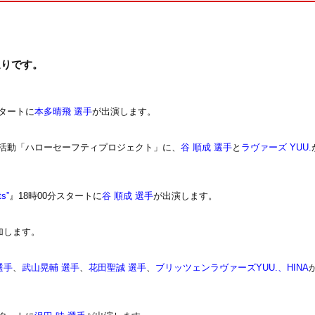
通りです。
スタートに
本多晴飛 選手
が出演します。
活動「ハローセーフティプロジェクト」に、
谷 順成 選手
と
ラヴァーズ YUU.
ts”
』18時00分スタートに
谷 順成 選手
が出演します。
加します。
選手
、
武山晃輔 選手
、
花田聖誠 選手
、
ブリッツェンラヴァーズYUU.、HINA