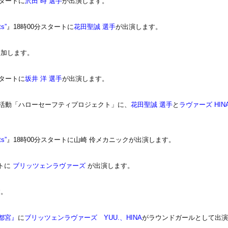
スタートに
沢田 時 選手
が出演します。
ts”
』18時00分スタートに
花田聖誠 選手
が出演します。
参加します。
スタートに
坂井 洋 選手
が出演します。
活動「ハローセーフティプロジェクト」に、
花田聖誠 選手
と
ラヴァーズ HIN
ts”
』18時00分スタートに山崎 伶メカニックが出演します。
ートに
ブリッツェンラヴァーズ
が出演します。
す。
宇都宮』
に
ブリッツェンラヴァーズ YUU.、HINA
がラウンドガールとして出