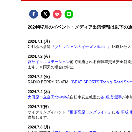
2024年7月のイベント・メディア出演情報は以下の
2024.7.1 (月)
CRT栃木放送
『ブリッツェンのイナズマRadio!』
18時15分
2024.7.2 (火)
宮サイクルステーション
前で実施される自転車交通安全啓発
ます。※雨天の場合は中止
2024.7.2 (火)
RADIO BERRY 76.4FM『
BEAT SPORTS“Tochigi Road Spiri
2024.7.4 (木)
大田原市立金田北中学校
自転車安全教室に
谷 順成 選手
が参
2024.7.7(日)
サイクリングイベント
『那須高原ロングライド』
に
谷 順成 
参加します。
2024.7.8 (月)