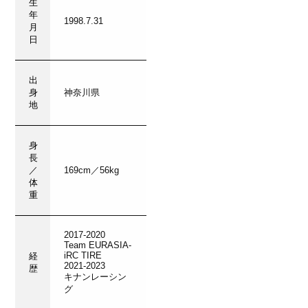
生
年
1998.7.31
月
日
出
身
神奈川県
地
身
長
／
169cm／56kg
体
重
2017-2020
Team EURASIA-
iRC TIRE
経
2021-2023
歴
キナンレーシン
グ