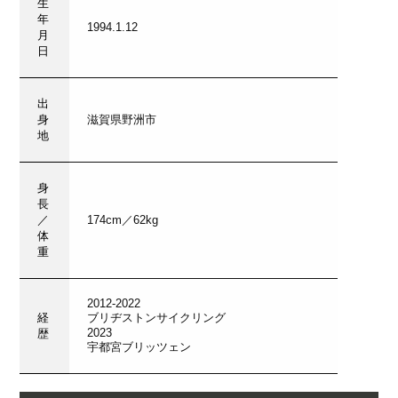
生
年
1994.1.12
月
日
出
身
滋賀県野洲市
地
身
長
／
174cm／62kg
体
重
2012-2022
経
ブリヂストンサイクリング
2023
歴
宇都宮ブリッツェン