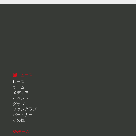
会社情報
採用情報
プライバシーポリシー
レースアーカイブ
Live!!! Blog
Report Blog
お問い合せ
Facebook
Twitter
Instagram
Youtube
© 2008 - 2026 CYCLE SPORTS MANAGEMENT Corp. All Rights Reserved.
No reproduction or republication without written permission.
本サイトで使用している文章・画像等の無断での複製・転載を禁止します。