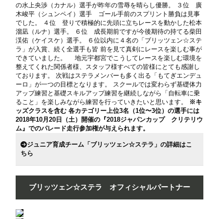
の水上央渉（カナル）選手が昨年の雪辱を晴らし優勝。 ３位 廣
木峻平（シュンペイ）選手 ゴール手前のスプリント勝負は見事
でした。 ４位 登りで積極的に先頭に立ちレースを動かした松本
溜凪（ルナ）選手。 ６位 成長期前ですが今後期待の持てる柴田
渓佑（ケイスケ）選手。 ６位以内に４名の「ブリッツェン☆ステ
ラ」が入賞、続く全選手も皆 前を見て真剣にレースを楽しむ事が
できていました。 地元宇都宮でこうしてレースを楽しむ環境を
整えてくれた関係者様、スタッフ様すべての皆様にとても感謝し
ております。 次戦はステラメンバーも多く出る「もてぎエンデュ
ーロ」が一つの目標となります。 スクールでは変わらず基礎体力
アップ練習と基礎スキルアップ練習を継続しながら「自転車に乗
ること」を楽しみながら練習を行っていきたいと思います。
※キ
ッズクラスを含む 各カテゴリー上位3名（1位〜3位）の選手には
2018年10月20日（土）開催の『2018ジャパンカップ クリテリウ
ム』でのパレード走行参加権が与えられます。
ジュニア育成チーム「ブリッツェン☆ステラ」の詳細はこ
ちら
ブリッツェン☆ステラ オフィシャルパートナー