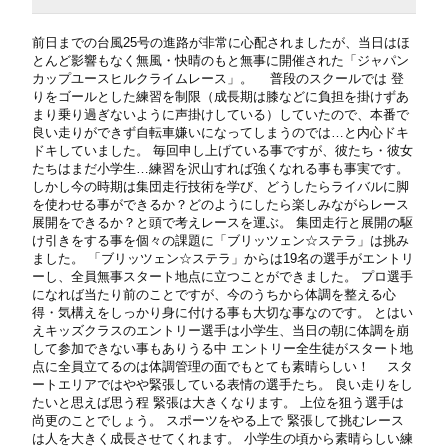
前日までの台風25号の進路が非常に心配されましたが、当日はほ
とんど影響もなく無風・快晴のもと無事に開催された「ジャパン
カップユースヒルクライムレース」。 普段のスクールでは 登
りをゴールとした練習を制限（成長期は膝などに負担を掛けずあ
まり乗り過ぎないように声掛けしている）していたので、本番で
良い走りができず自転車嫌いになってしまうのでは…と内心ドキ
ドキしていました。 毎回申し上げている事ですが、彼たち・彼女
たちはまだ小学生…練習を沢山すれば強くなれる事も事実です。
しかし今の時期は集団走行技術を学び、どうしたらライバルに脚
を使わせる事ができるか？どのようにしたら楽しみながらレース
展開をできるか？と頭で考えレースを運ぶ。 集団走行と展開の駆
け引きをする事を個々の課題に「ブリッツェン☆ステラ」は挑み
ました。 「ブリッツェン☆ステラ」からは19名の選手がエントリ
ーし、全員無事スタート地点に立つことができました。 プロ選手
になれば当たり前のことですが、今のうちから体調を整える心
得・気構えをしっかり身に付ける事も大切な事なのです。 とはい
えキッズクラスのエントリー選手は小学生、当日の朝に体調を崩
して参加できない事もありうる中 エントリー全生徒がスタート地
点に全員立てるのは体調管理の面でもとても素晴らしい！ スタ
ートエリアではやや緊張している表情の選手たち。 良い走りをし
たいと思えば思う程 緊張は大きくなります。 上位を狙う選手は
尚更のことでしょう。 スポーツをやる上で 緊張して挑むレース
は人を大きく成長させてくれます。 小学生の頃から素晴らしい練