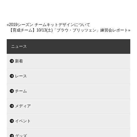
«
2019シーズン チームキットデザインについて
【育成チーム】10/13(土)「ブラウ・ブリッツェン」練習会レポート
»
ニュース
新着
レース
チーム
メディア
イベント
グッズ