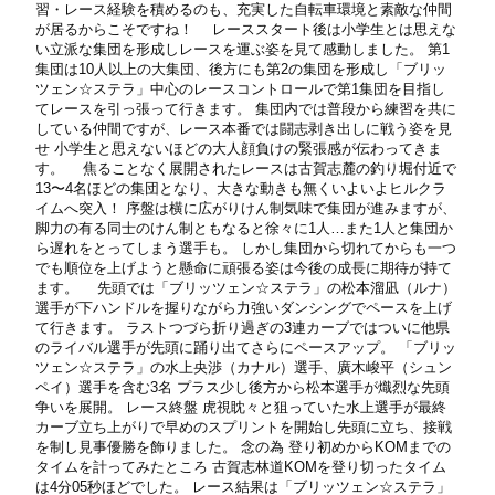
習・レース経験を積めるのも、充実した自転車環境と素敵な仲間
が居るからこそですね！ レーススタート後は小学生とは思えな
い立派な集団を形成しレースを運ぶ姿を見て感動しました。 第1
集団は10人以上の大集団、後方にも第2の集団を形成し「ブリッ
ツェン☆ステラ」中心のレースコントロールで第1集団を目指し
てレースを引っ張って行きます。 集団内では普段から練習を共に
している仲間ですが、レース本番では闘志剥き出しに戦う姿を見
せ 小学生と思えないほどの大人顔負けの緊張感が伝わってきま
す。 焦ることなく展開されたレースは古賀志麓の釣り堀付近で
13〜4名ほどの集団となり、大きな動きも無くいよいよヒルクラ
イムへ突入！ 序盤は横に広がりけん制気味で集団が進みますが、
脚力の有る同士のけん制ともなると徐々に1人…また1人と集団か
ら遅れをとってしまう選手も。 しかし集団から切れてからも一つ
でも順位を上げようと懸命に頑張る姿は今後の成長に期待が持て
ます。 先頭では「ブリッツェン☆ステラ」の松本溜凪（ルナ）
選手が下ハンドルを握りながら力強いダンシングでペースを上げ
て行きます。 ラストつづら折り過ぎの3連カーブではついに他県
のライバル選手が先頭に踊り出てさらにペースアップ。 「ブリッ
ツェン☆ステラ」の水上央渉（カナル）選手、廣木峻平（シュン
ペイ）選手を含む3名 プラス少し後方から松本選手が熾烈な先頭
争いを展開。 レース終盤 虎視眈々と狙っていた水上選手が最終
カーブ立ち上がりで早めのスプリントを開始し先頭に立ち、接戦
を制し見事優勝を飾りました。 念の為 登り初めからKOMまでの
タイムを計ってみたところ 古賀志林道KOMを登り切ったタイム
は4分05秒ほどでした。 レース結果は「ブリッツェン☆ステラ」