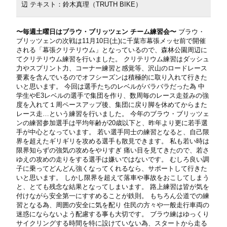
辺 テキスト：鈴木真理（TRUTH BIKE）
〜毎週土曜日はブラウ・ブリッツェン チーム練習会〜
ブラウ・
ブリッツェンの次戦は11月10日(土)に千葉市幕張メッセ前で開催
される「幕張クリテリウム」となっているので、森林公園周辺に
てクリテリウム練習を行いました。 クリテリウム練習はダッシュ
力やスプリント力、コーナー練習と感覚等、沢山のロードレース
要素を含んでいるのでオフシーズンは積極的に取り入れて行きた
いと思います。 今回は選手たちのレベルがバラバラだった為 中
学生やE3レベルの選手で集団を作り、数周毎のレース走並みの強
度を入れて１周ペースアップ後、集団に戻り脚を休めてからまた
レース走…という練習を行いました。 今年のブラウ・ブリッツェ
ンの練習参加選手は平均年齢が20歳以下と、昨年より更に若手選
手が中心となっています。 若い選手同士の練習となると、自己限
界を超えたギリギリを攻める選手も散見できます。 私も若い時は
限界知らずの強気の攻めをやりすぎ 痛い目を見てきたので、若さ
ゆえの攻めの走りをする選手は嫌いではないです。 むしろ良い調
子に乗ってどんどん強くなってくれるなら、サポートして行きた
いと思います。 しかし限界を超えて落車や事故をおこしてしまう
と、とても残念な結果となってしまいます。 路上練習は皆が気を
付けながら安全第一にすすめることが鉄則。 もちろん公道での練
習となる為、周囲の安全に気を配り 住民の方々や一般走行車両の
迷惑にならないよう配慮する事も大切です。 ブラウ練はゆっくり
サイクリングする時間を特に設けていない為、スタートから走る