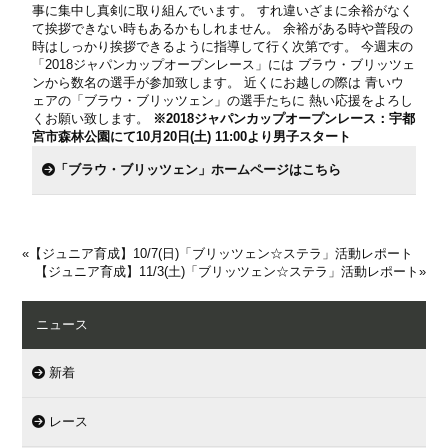
事に集中し真剣に取り組んでいます。 すれ違いざまに余裕がなく
て挨拶できない時もあるかもしれません。 余裕がある時や普段の
時はしっかり挨拶できるように指導して行く次第です。 今週末の
「2018ジャパンカップオープンレース」には ブラウ・ブリッツェ
ンから数名の選手が参加致します。 近くにお越しの際は 青いウ
ェアの「ブラウ・ブリッツェン」の選手たちに 熱い応援をよろし
くお願い致します。
※2018ジャパンカップオープンレース：宇都
宮市森林公園にて10月20日(土) 11:00より男子スタート
「ブラウ・ブリッツェン」ホームページはこちら
«
【ジュニア育成】10/7(日)「ブリッツェン☆ステラ」活動レポート
【ジュニア育成】11/3(土)「ブリッツェン☆ステラ」活動レポート
»
ニュース
新着
レース