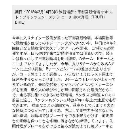
期日：2018年2月14日(水) 練習場所：宇都宮競輪場 テキス
ト：ブリッツェン・ステラ コーチ 鈴木真理（TRUTH
BIKE）
今年に入りナイター設備が整った宇都宮競輪場。本場開催等
で競輪場を使ってのトレーニングができない中、14日は今年2
回目となる競輪場でのステラスクールを開催。 17時からの開
催ですが、日も伸びて来て17時半頃までは明るいので、陸ト
レは程々にして早速競輪場を周回練習。Aチーム、Bチームと
ここまでやってきましたが、今年に入りBチームから数名Aチ
ームに上がり調整。BチームとAチームの差はまだあります
が、コーチ陣でうまく調整し、バラないようにラスト周まで
隊列を作りながら走りました。Bチームでもレベルが上がって
きているので、先頭交代をしながらハイレベルなトレーニン
グを実施。車や人の飛び出しが無い閉鎖された場所だからこ
そ、走る事に集中できるのが競輪場。Aクラスは時速４０キロ
前後に達し、Bクラスもダッシュ時は40キロ以上の速度で走行
できます。 些細なことが原因でも、落車をしてしまうと大き
な怪我につながってしまう為、声出しで集中力を保ちながら
周回練習。競輪場ではブレーキをできる限りかけず、前走者
との距離を保つことを念頭に置きながら練習しています。先
頭付近がブレーキをかけると後ろが波のように急ブレーキと