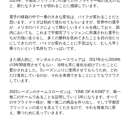
2023年、宇都宮ブリッツェンの多くのサプライヤー様の支えのも
と、新たなスタートが切れることに感謝しています。
選手の移籍の中で一番の大きな変化は、バイクが変わることだと
思います。メリダは初めて使わせてもらいますが、世界中の選手
が、メリダのバイクによって輝かしいタイトルを残しており、国
内においても、これまで宇都宮ブリッツェンに所属された選手た
ちが力強い走りをし、多くの勝利を収めてきたことを目の当たり
にしてきたので、バイクが変わることに不安はなく、むしろ早く
乗りたいという気持ちでいっぱいです。
また個人的に、サンボルトのレースウェアは、2017年から2019年
の3年間使用させてもらい、当時も常に進化を続けていたことに
驚かされました。3シーズンぶりに使用させてもらうため、どれ
だけ進化しているのか、それを体感できることにとてもワクワク
しています。
2023シーズンのチームスローガンは、"ONE OF A KIND"で、唯一
無二のチームであることを証明していく1年になります。すべて
のサプライヤー様が、唯一無二の商品を作り出し、そして宇都宮
ブリッツェンの走りを支えてくださるので、それを推進力に変
え、勝つために走っていきます。