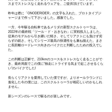
スまでストレスなく走れるウェアを、ご提供頂けています。
昨年は襟に「ONODERIDER」の文字を入れた、プロトタイプジ
ャージまで作って下さいました。感激でした。
一方、今年駆る自転車であるメリダの新型スクルトゥーラは、
2022年の最終戦「ツール・ド・おきなわ」に実戦投入しました。
従来のモデルから引き継いだ軽さ、そしてリアクトにも負けず劣
らずの鋭さ、そしてシリーズ最高の快適性をも兼ね揃えた、まさ
に⻑距離ロードレース向きのバイクだと判断したための投入でし
た。
この判断は正解で、210kmのコースをストレスなく走ることがで
き、最終局面でこの僕に“独走にトライする気まで起こさせるくら
い”のバイクでした!
⻑らくリアクトを愛用していた僕ですが、よりオールラウンドに
進化した今の僕には、このスクルトゥーラが相応しいのかもしれ
ません。
新シーズンのレースで駆るのが楽しみです。