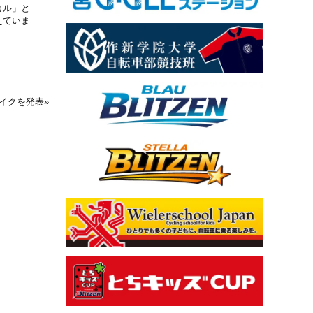
カル」と
えていま
バイクを発表
»