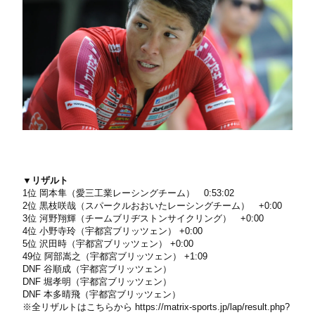
▼リザルト
1位 岡本隼（愛三工業レーシングチーム） 0:53:02
2位 黒枝咲哉（スパークルおおいたレーシングチーム） +0:00
3位 河野翔輝（チームブリヂストンサイクリング） +0:00
4位 小野寺玲（宇都宮ブリッツェン） +0:00
5位 沢田時（宇都宮ブリッツェン） +0:00
49位 阿部嵩之（宇都宮ブリッツェン） +1:09
DNF 谷順成（宇都宮ブリッツェン）
DNF 堀孝明（宇都宮ブリッツェン）
DNF 本多晴飛（宇都宮ブリッツェン）
※全リザルトはこちらから
https://matrix-sports.jp/lap/result.php?