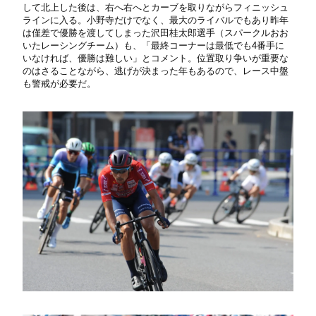
して北上した後は、右へ右へとカーブを取りながらフィニッシュ
ラインに入る。小野寺だけでなく、最大のライバルでもあり昨年
は僅差で優勝を渡してしまった沢田桂太郎選手（スパークルおお
いたレーシングチーム）も、「最終コーナーは最低でも4番手に
いなければ、優勝は難しい」とコメント。位置取り争いが重要な
のはさることながら、逃げが決まった年もあるので、レース中盤
も警戒が必要だ。