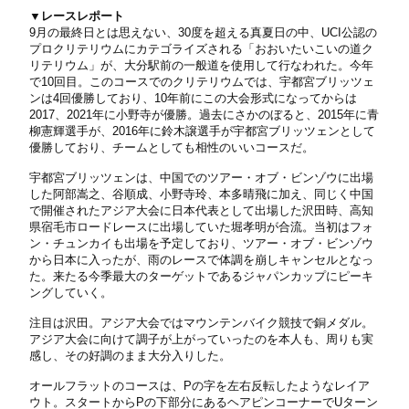
▼レースレポート
9月の最終日とは思えない、30度を超える真夏日の中、UCI公認の
プロクリテリウムにカテゴライズされる「おおいたいこいの道ク
リテリウム」が、大分駅前の一般道を使用して行なわれた。今年
で10回目。このコースでのクリテリウムでは、宇都宮ブリッツェ
ンは4回優勝しており、10年前にこの大会形式になってからは
2017、2021年に小野寺が優勝。過去にさかのぼると、2015年に青
柳憲輝選手が、2016年に鈴木譲選手が宇都宮ブリッツェンとして
優勝しており、チームとしても相性のいいコースだ。
宇都宮ブリッツェンは、中国でのツアー・オブ・ビンゾウに出場
した阿部嵩之、谷順成、小野寺玲、本多晴飛に加え、同じく中国
で開催されたアジア大会に日本代表として出場した沢田時、高知
県宿毛市ロードレースに出場していた堀孝明が合流。当初はフォ
ン・チュンカイも出場を予定しており、ツアー・オブ・ビンゾウ
から日本に入ったが、雨のレースで体調を崩しキャンセルとなっ
た。来たる今季最大のターゲットであるジャパンカップにピーキ
ングしていく。
注目は沢田。アジア大会ではマウンテンバイク競技で銅メダル。
アジア大会に向けて調子が上がっていったのを本人も、周りも実
感し、その好調のまま大分入りした。
オールフラットのコースは、Pの字を左右反転したようなレイア
ウト。スタートからPの下部分にあるヘアピンコーナーでUターン