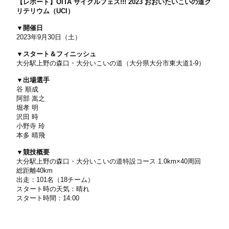
【レポート】
OITA サイクルフェス!!! 2023 おおいたいこいの道ク
リテリウム（UCI）
▼開催日
2023年9月30日（土）
▼スタート＆フィニッシュ
大分駅上野の森口・大分いこいの道（大分県大分市東大道1-9）
▼出場選手
谷 順成
阿部 嵩之
堀孝 明
沢田 時
小野寺 玲
本多 晴飛
▼
競技概要
大分駅上野の森口・大分いこいの道特設コース 1.0km×40周回
総距離40km
出走：101名（18チーム）
スタート時の天気：晴れ
スタート時間：14:00