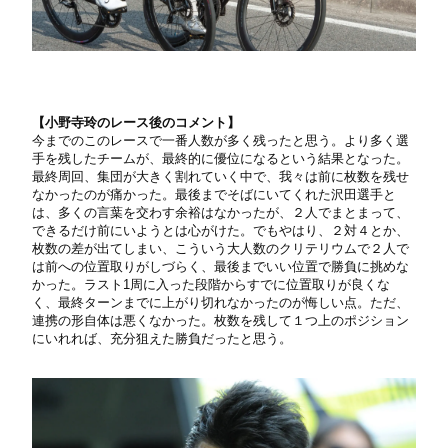
【小野寺玲のレース後のコメント】
今までのこのレースで一番人数が多く残ったと思う。より多く選
手を残したチームが、最終的に優位になるという結果となった。
最終周回、集団が大きく割れていく中で、我々は前に枚数を残せ
なかったのが痛かった。最後までそばにいてくれた沢田選手と
は、多くの言葉を交わす余裕はなかったが、２人でまとまって、
できるだけ前にいようとは心がけた。でもやはり、２対４とか、
枚数の差が出てしまい、こういう大人数のクリテリウムで２人で
は前への位置取りがしづらく、最後までいい位置で勝負に挑めな
かった。ラスト1周に入った段階からすでに位置取りが良くな
く、最終ターンまでに上がり切れなかったのが悔しい点。ただ、
連携の形自体は悪くなかった。枚数を残して１つ上のポジション
にいれれば、充分狙えた勝負だったと思う。