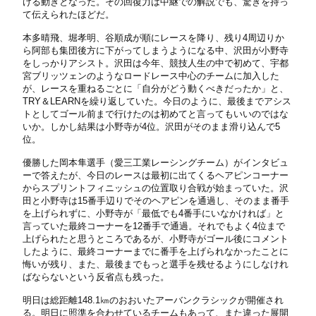
ける動きとなった。その回復力は中継での解説でも、驚きを持っ
て伝えられたほどだ。
本多晴飛、堀孝明、谷順成が順にレースを降り、残り4周辺りか
ら阿部も集団後方に下がってしまうようになる中、沢田が小野寺
をしっかりアシスト。沢田は今年、競技人生の中で初めて、宇都
宮ブリッツェンのようなロードレース中心のチームに加入した
が、レースを重ねるごとに「自分がどう動くべきだったか」と、
TRY＆LEARNを繰り返していた。今日のように、最後までアシス
トとしてゴール前まで行けたのは初めてと言ってもいいのではな
いか。しかし結果は小野寺が4位。沢田がそのまま滑り込んで5
位。
優勝した岡本隼選手（愛三工業レーシングチーム）がインタビュ
ーで答えたが、今日のレースは最初に出てくるヘアピンコーナー
からスプリントフィニッシュの位置取り合戦が始まっていた。沢
田と小野寺は15番手辺りでそのヘアピンを通過し、そのまま番手
を上げられずに、小野寺が「最低でも4番手にいなかければ」と
言っていた最終コーナーを12番手で通過。それでもよく4位まで
上げられたと思うところであるが、小野寺がゴール後にコメント
したように、最終コーナーまでに番手を上げられなかったことに
悔いが残り、また、最後までもっと選手を残せるようにしなけれ
ばならないという反省点も残った。
明日は総距離148.1㎞のおおいたアーバンクラシックが開催され
る。明日に照準を合わせているチームもあって、また違った展開