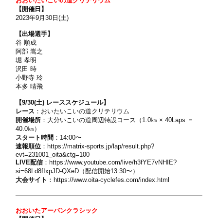
おおいたいこいの道クリテリウム
【開催日】
2023年
9
月
30
日
(
土
)
【出場選手】
谷 順成
阿部 嵩之
堀 孝明
沢田 時
小野寺 玲
本多 晴飛
【9/30(土) レーススケジュール】
レース
：おいたいこいの道クリテリウム
開催場所
：大分いこいの道周辺特設コース（
1.0
㎞ ×
40Laps
＝
40.0
㎞）
スタート時間
：
14:00
〜
速報順位
：
https://matrix-sports.jp/lap/result.php?
evt=231001_oita&ctg=100
LIVE配信
：
https://www.youtube.com/live/h3fYE7vNHIE?
si=68Ld8fIxpJD-QXeD（配信開始13:30
〜）
大会サイト
：
https://www.oita-cyclefes.com/index.html
おおいたアーバンクラシック