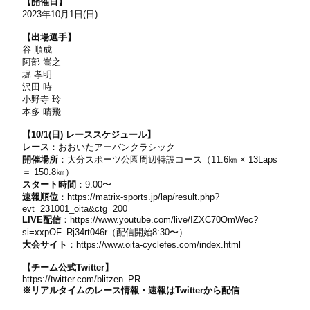
【開催日】
2023年
10
月
1
日
(
日
)
【出場選手】
谷 順成
阿部 嵩之
堀 孝明
沢田 時
小野寺 玲
本多 晴飛
【10/1(日) レーススケジュール】
レース
：おおいたアーバンクラシック
開催場所
：大分スポーツ公園周辺特設コース（
11.6
㎞ ×
13Laps
＝
150.8
㎞）
スタート時間
：
9:00
〜
速報順位
：
https://matrix-sports.jp/lap/result.php?
evt=231001_oita&ctg=200
LIVE配信
：
https://www.youtube.com/live/IZXC70OmWec?
si=xxpOF_Rj34rt046r（配信開始8:30
〜）
大会サイト
：
https://www.oita-cyclefes.com/index.html
【チーム公式Twitter】
https://twitter.com/blitzen_PR
※リアルタイムのレース情報・速報はTwitterから配信