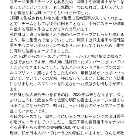
ステージ優勝のチャンスもあるため、岡選手や宮崎選手がそこを
狙っていくという方針。もし集団が一つになれば、上りスプリン
トが得意な私も狙いに行くという手筈でした。
1周目で形成された14名の逃げ集団に宮崎選手が入ってくれたこ
とで、チームとしては後手に回ることなく、十分にステージ優勝
を狙える展開を作ることができたと思います。
私自身は、逃げが吸収された際のペースアップにしっかり残れる
よう、常に集団内で走っていました。周回中は武山選手や増田選
手を中心に良いポジションで私をサポートしてくれたため、非常
に有利な位置をキープできました。
ラスト2周からのペースアップでもしっかりと先頭集団に残るこ
とはできたのですが、最終周に逃げ切ったメンバーにはついてい
くことができませんでした。なんとかセカンドグループでのゴー
ルスプリントに賭けようとしたものの、最後は足がいっぱいいっ
ぱいで、ついていくのが精一杯になってしまい、15位という結果
になりました。スプリントを狙えなかった点は少し悔しさが残り
ます。
私自身が個人総合争いをするのは、2023年以来となります。久し
ぶりにこうして総合を争う位置で明日の富士山ステージを迎えら
れることになったので、明日はしっかり総合のジャンプアップを
狙っていきたいです。
今日のレースでも、総合上位にいるシマノレーシングの山田選手
が逃げをトライしていましたし、愛三工業の留目選手やキナンの
小石選手たちも非常に積極的に動いていました。
現状、私が日本人の中では一番上の順位にいますが、みんな果敢