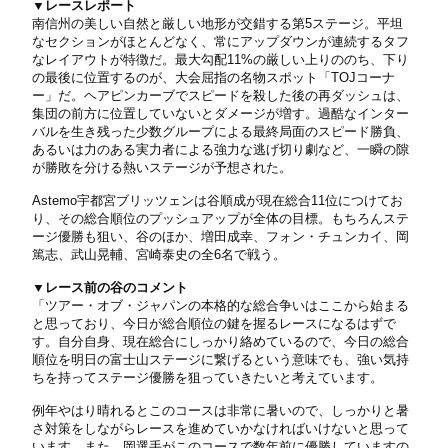
▼レースレポート
南信州の美しい自然と厳しい地形が交錯する第5ステージ。平坦
なセクションがほとんどなく、常にアップダウンが連続するタフ
なレイアウトが特徴だ。最大勾配11%の厳しい上りののち、下り
の最後に位置するのが、大会屈指の名物スポット「TOJコーナ
ー」だ。ヘアピンカーブでスピードを殺した後の再ダッシュは、
集団の前方に位置していないとダメージが増す。過酷なインター
バルを生き残った少数グループによる最終局面のスピード勝負、
あるいは力のある実力者による強力な逃げ切り劇など、一瞬の隙
が勝敗を分ける熱いステージが予想された。
Astemo宇都宮ブリッツェンは谷順成が現在総合11位につけてお
り、その総合順位のプッシュアップが全体の目標。もちろんステ
ージ優勝も狙い、谷のほか、増田成幸、フォン・チュンカイ、岡
篤志、武山晃輔、宮崎泰史の全6名で戦う。
▼レース前の谷のコメント
「ツアー・オブ・ジャパンの本格的な総合争いはここから始まる
と思っており、今日が総合順位の鍵を握るレースになるはずで
す。自分自身、現在総合にしっかり絡めているので、今日の総合
順位を明日の富士山ステージに繋げるという意味でも、強い気持
ちを持ってステージ優勝を狙っていきたいと考えています。
例年やはり晴れるとこのコースは非常に暑いので、しっかりと暑
さ対策をしながらレースを進めていかなければいけないと思って
います。また、岡選手がこのコースで数年前に優勝していますの