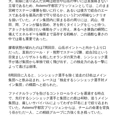
大。前線に送り込んだ宮崎は総合や山岳の争いには直接絡まない
立場であるため、Astemo宇都宮ブリッツェンとしては、このまま
宮崎でステージ優勝を狙いに行くか、あるいは後方で総合のエー
スである谷を最高の形で守り切るかという2つの明確なシナリオ
を描いていた。メイン集団内に留まる谷の周りには、武山、増
田、岡、フォンが脇を固め、牙を剥くタイミングをじっと待つ。
アタックを仕掛けたい衝動をグッと抑え、来るべき勝負の瞬間に
備えてエネルギーを極限まで温存する戦略が、この過酷な暑さの
中では最も重要であった。
膠着状態が破れたのは7周回目、山岳ポイントへと向かう上り口
だった。直前のツール・ド・熊野でステージ2勝、総合2位という
目覚ましいリザルトを残したオランダの実力者、シンシェック選
手が逃げ集団から単独で鋭く飛び出す。この独走力のある一撃に
よって逃げは崩壊。
8周回目に入ると、シンシェック選手を除く追走の13名はメイン
集団へと飲み込まれ、レースは「独走するシンシェック選手対メ
イン集団」の構図へと絞られた。
ファイナルラップを告げるコントロールラインを通過する時点
で、先行するシンシェック選手と集団との差は40秒。追うメイン
集団は、厳しいサバイバルによってわずか37名にまで絞り込まれ
ていた。Astemo宇都宮ブリッツェンからは、チームの命運を背負
う谷がただ一人、この精鋭グループに力強く生き残っていた。