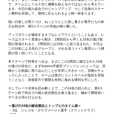
で、チームとしても十分に優勝を狙えるのではないかと考えてい
ます。今日の個人総合でのジャンプアップ、そして自身のステー
ジ勝利を目指して、期待に応えられるよう精一杯走ります」
強い日差しが照りつけ、ねっとりとした蒸し暑さが選手たちの体
力を削る中、第5ステージの号砲が鳴り響いた。
アップダウンが連続するタフなレイアウトということもあり、レ
ースはスタート直後から動き、1周回目から早くも15名の逃げ集
団が形成されると、2周回目には14名へと絞り込まれた。今日は
この14名による先行グループと、それを追うメイン集団という構
図が長く続いていくこととなる。
本ステージで特筆すべきは、まさにこの2周目に確立された14名
の逃げの存在だ。まずAstemo宇都宮ブリッツェンにとっては、宮
崎がこの前線に滑り込んだことが非常に大きかった。宮崎がチェ
ックに入ったことで、チームは後方にコントロールの負担を背負
うことなく、前後双方で展開を有利に進める権利を手にした。
そしてレース全体を読み解く上で、この14名の顔ぶれと、第4ス
テージ終了時点での個人総合順位を振り返ると、極めて興味深い
データが浮かび上がる。
＜逃げの14名の総合順位とトップとのタイム差＞
・ 5位 ジャコモ・ガラヴァーリャ選手（スワットクラブ）