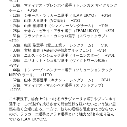
+0”41
・10位 マティアス・ブレンホイ選手（トレンガヌ サイクリング
チーム） +0”50
・12位 シモーネ・ラッカーニ選手（TEAM UKYO） +0”54
・22位 山本 大喜選手（VC福岡） +1”21
・25位 山田 拓海選手（シマノレーシングチーム） +1”46
・28位 ナホム・ゼライ・アラヤ選手（TEAM UKYO） +3”01
・31位 フランチェスコ・カロッロ選手（スワットクラブ）
+4”49
・32位 織田 聖選手（愛三工業レーシングチーム） +5”10
・33位 宮崎 泰史（Astemo宇都宮ブリッツェン） +5”14
・37位 ニルス・シンシェック選手（リーニンスター） +9”01
・39位 エリオット・シュルツ選手（ヴィクトワール広島）
+9”49
・44位 トンマーゾ・ネンチーニ選手（ソリューションテック
NIPPO ラーリ） +11”00
・62位 山本 元喜選手（キナンレーシングチーム） +20”41
・67位 マティアス・マルンベア選手（スワットクラブ）
+22”05
この状況下、総合上位につけるガラヴァーリャ選手やブレンホイ
選手は、この逃げを成功させて総合逆転を狙いたいという強い思
惑を抱く立場にある。一方で、彼らの逆転を阻止せねばならない
のが、ラッカーニ選手とアラヤ選手という強力な2名を送り込ん
でいるTEAM UKYOだ。