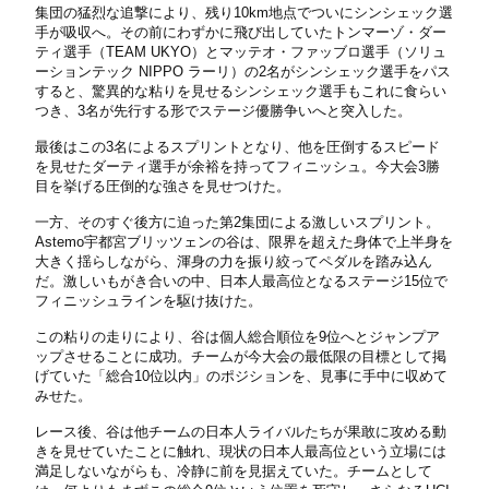
集団の猛烈な追撃により、残り10km地点でついにシンシェック選
手が吸収へ。その前にわずかに飛び出していたトンマーゾ・ダー
ティ選手（TEAM UKYO）とマッテオ・ファッブロ選手（ソリュ
ーションテック NIPPO ラーリ）の2名がシンシェック選手をパス
すると、驚異的な粘りを見せるシンシェック選手もこれに食らい
つき、3名が先行する形でステージ優勝争いへと突入した。
最後はこの3名によるスプリントとなり、他を圧倒するスピード
を見せたダーティ選手が余裕を持ってフィニッシュ。今大会3勝
目を挙げる圧倒的な強さを見せつけた。
一方、そのすぐ後方に迫った第2集団による激しいスプリント。
Astemo宇都宮ブリッツェンの谷は、限界を超えた身体で上半身を
大きく揺らしながら、渾身の力を振り絞ってペダルを踏み込ん
だ。激しいもがき合いの中、日本人最高位となるステージ15位で
フィニッシュラインを駆け抜けた。
この粘りの走りにより、谷は個人総合順位を9位へとジャンプア
ップさせることに成功。チームが今大会の最低限の目標として掲
げていた「総合10位以内」のポジションを、見事に手中に収めて
みせた。
レース後、谷は他チームの日本人ライバルたちが果敢に攻める動
きを見せていたことに触れ、現状の日本人最高位という立場には
満足しないながらも、冷静に前を見据えていた。チームとして