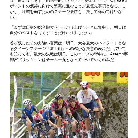
は、何よりもまずこの総合9位という位置を死守し、さらなるUCI
ポイントの獲得に向けて堅実に進むことが最優先事項となる。し
かし、牙城を崩すためのステージ優勝も、決して諦めてはいな
い。
「まずは自身の総合順位をしっかり上げることに集中し、明日は
自分のベストを尽くすことだけに注力したい」
谷が残したその力強い言葉は、明日、大会最大のハイライトとな
るクイーンステージ「富士山」への確かな決意の表れだ。泣いて
も笑っても、最大の決戦は明日。このエースの背中に、Astemo宇
都宮ブリッツェンはチーム一丸となってついていくのみだ。