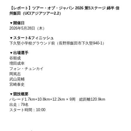
【レポート】ツアー・オブ・ジャパン 2026 第5ステージ 綿半 信
州飯田（UCIアジアツアー2.2）
▼開催日
2026年5月28日（木）
▼スタート&フィニッシュ
下久堅小学校グラウンド前（長野県飯田市下久堅940-1）
▼出場選手
谷順成
増田成幸
フォン・チュンカイ
岡篤志
武山晃輔
宮崎泰史
▼競技概要
パレード1.7km+10.8km+12.2km × 9周 総距離120.9km
出走：79名
スタート時間：10:00