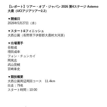
【レポート】ツアー・オブ・ジャパン 2026 第4ステージ Astemo
大鹿（UCIアジアツアー2.2）
▼開催日
2026年5月27日（水）
▼スタート&フィニッシュ
大西公園（長野県下伊那郡大鹿村大河原）
▼出場選手
谷順成
増田成幸
フォン・チュンカイ
岡篤志
武山晃輔
宮崎泰史
▼競技概要
大西公園周辺周回コース 11.4km
出走：79名
スタート時間：10:00