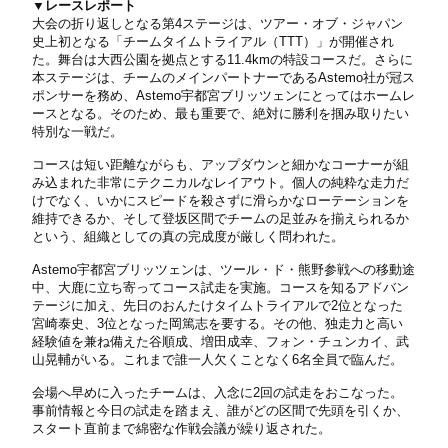
▼レースレポート
大会の折り返しとなる第4ステージは、ツアー・オブ・ジャパン
史上初となる「チームタイムトライアル（TTT）」が開催され
た。舞台は大西公園を拠点とする11.4kmの特設コースだ。さらに
本ステージは、チームのメインパートナーであるAstemo社が冠ス
ポンサーを務め、Astemo宇都宮ブリッツェンにとってはホームレ
ースとなる。そのため、最も重要で、絶対に勝利を掴み取りたい
特別な一戦だ。
コースは短い距離ながらも、アップダウンと細かなコーナーが組
み込まれた非常にテクニカルなレイアウト。個人の純粋な走力だ
けでなく、いかにスピードを殺さずに滑らかなローテーションを
維持できるか、そして登坂区間でチームの足並みを揃えられるか
という、組織としての真の完成度が厳しく問われた。
Astemo宇都宮ブリッツェンは、ツール・ド・熊野参戦への移動途
中、大鹿に立ち寄ってコース試走を実施。コースを知るアドバン
テージに加え、先日のおんたけタイムトライアルで2位となった
宮崎泰史、3位となった岡篤志を要する。その他、独走力と高い
経験値を兼ね備えた谷順成、増田成幸、フォン・チュンカイ、武
山晃輔がいる。これまで誰一人欠くことなく6名全員で臨んだ。
会場へ早めに入ったチームは、入念に2回の試走をおこなった。
事前情報と今日の試走を踏まえ、誰がどの区間で先頭を引くか、
スタート直前まで綿密な作戦会議が繰り返された。