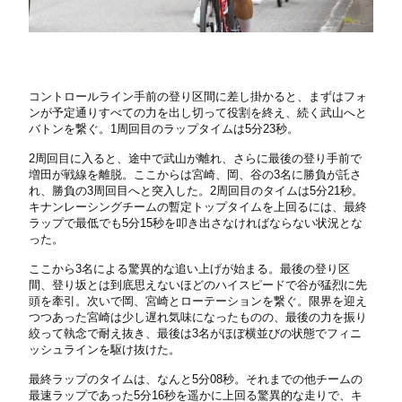
コントロールライン手前の登り区間に差し掛かると、まずはフォ
ンが予定通りすべての力を出し切って役割を終え、続く武山へと
バトンを繋ぐ。1周回目のラップタイムは5分23秒。
2周回目に入ると、途中で武山が離れ、さらに最後の登り手前で
増田が戦線を離脱。ここからは宮崎、岡、谷の3名に勝負が託さ
れ、勝負の3周回目へと突入した。2周回目のタイムは5分21秒。
キナンレーシングチームの暫定トップタイムを上回るには、最終
ラップで最低でも5分15秒を叩き出さなければならない状況とな
った。
ここから3名による驚異的な追い上げが始まる。最後の登り区
間、登り坂とは到底思えないほどのハイスピードで谷が猛烈に先
頭を牽引。次いで岡、宮崎とローテーションを繋ぐ。限界を迎え
つつあった宮崎は少し遅れ気味になったものの、最後の力を振り
絞って執念で耐え抜き、最後は3名がほぼ横並びの状態でフィニ
ッシュラインを駆け抜けた。
最終ラップのタイムは、なんと5分08秒。それまでの他チームの
最速ラップであった5分16秒を遥かに上回る驚異的な走りで、キ