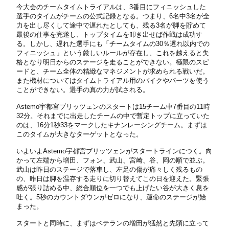
今大会のチームタイムトライアルは、3番目にフィニッシュした
選手のタイムがチームの公式記録となる。つまり、6名中3名が全
力を出し尽くして途中で遅れたとしても、残る3名が脚を貯めて
最後の仕事を完遂し、トップタイムを叩き出せば作戦は成功す
る。しかし、遅れた選手にも「チームタイムの30％遅れ以内での
フィニッシュ」という厳しいルールが存在し、これを越えると失
格となり明日からのステージを走ることができない。極限のスピ
ードと、チーム全体の精緻なマネジメントが求められる戦いだ。
また機材についてはタイムトライアル用のバイクやパーツを使う
ことができない。選手の真の力が試される。
Astemo宇都宮ブリッツェンのスタートは15チーム中7番目の11時
32分。それまでに出走したチームの中で暫定トップに立っていた
のは、16分1秒33をマークしたキナンレーシングチーム。まずは
このタイムが大きなターゲットとなった。
いよいよAstemo宇都宮ブリッツェンがスタートラインにつく。向
かって左端から増田、フォン、武山、宮崎、谷、岡の順で並ぶ。
武山は昨日のステージで落車し、左足の傷が痛々しく残るもの
の、昨日は脚を温存する走りに切り替えてこの日を迎えた。緊張
感が張り詰める中、総合順位を一つでも上げたい谷が大きく息を
吐く。5秒のカウントダウンがゼロになり、運命のステージが始
まった。
スタートと同時に、まずはベテランの増田が猛然と先頭に立って