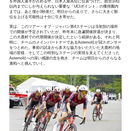
を外国人選手が占める中、日本人最高位に位置づけた。総合10位
以内までにしか与えられない重要な「UCIポイント」の獲得圏内
までは、あと僅か3秒差だ。明日からの走りで、さらに大きく順
位を上げる可能性は十分に引き寄せた。
実は、このツアー・オブ・ジャパン第4ステージは当初別の場所
での開催が予定されていたが、昨年末に急遽開催辞退が決まり、
この大鹿村での代替開催が決定したという経緯がある。それと同
時に、チームのメインパートナーであるAstemo社が冠スポンサー
をつとめた。事前の試走から多大な協力をいただいた大鹿村の地
域の皆様、そしてこの特別なステージの実現を支えてくださった
Astemo社への深い感謝の念を抱き、チームは明日からのさらなる
激戦へと挑んでいく。