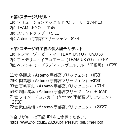
▼第4ステージリザルト
1位 ソリューションテック NIPPO ラーリ 15'44"18
2位 TEAM UKYO +1"45
3位 スワットクラブ +5"11
4位 Astemo 宇都宮ブリッツェン +8"44
▼第4ステージ終了後の個人総合リザルト
1位 トンマーゾ・ダーティ（TEAM UKYO） 6h00'38"
2位 フェデリコ・イアコモーニ（TEAM UKYO） +0'10"
3位 ベンジャミ・ブラデス・レヴェルテル（VC福岡） +0'28"
11位 谷順成（Astemo 宇都宮ブリッツェン） +0'53"
29位 岡篤志（Astemo 宇都宮ブリッツェン） +3'08"
33位 宮崎泰史（Astemo 宇都宮ブリッツェン） +5'14"
54位 増田成幸（Astemo 宇都宮ブリッツェン） +15'28"
71位 フォン・チュンカイ（Astemo 宇都宮ブリッツェン）
+23'20"
72位 武山晃輔（Astemo 宇都宮ブリッツェン） +23'25"
※全リザルトは下記URLをご参照ください。
https://www.toj.co.jp//2026/upfile/result_pdf/time4.pdf