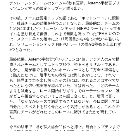
ナンレーシングチームのタイムを8秒も更新。Astemo宇都宮ブリ
ッツェンが堂々の暫定トップへと躍り出た。
その後、チームは暫定トップの証である「ホットシート」に腰掛
け、後続チームの結果を待つこととなった。最終的に、チームの
4つ後に出走したソリューションテック NIPPO ラーリがトップタ
イムを塗り替えて優勝。これまで無敗を誇っていたTEAM UKYO
は、スタート早々の落車により1周回目から4名での戦いを強いら
れ、ソリューションテック NIPPO ラーリの僅か1秒45を上回れず
2位となった。
最終結果、Astemo宇都宮ブリッツェンは4位。アジア人のみで構
成されたチームとしてはトップ順位、誇るべきリザルトである。
しかし、是が非でも勝ちたいホームレースとして万全の準備をし
て臨んだだけに、選手たちの表情には悔しさがにじむ。それで
も、限界まで力を出し切ったその顔には、やれることはすべてや
ったという強い充実感が溢れていた。谷は言った。「どのチーム
よりも試走をし、レース開始ギリギリまでローテーションや、誰
がどこを担当するかということを話し合った」と。増田は言っ
た。「なかなかレースで満足することはないが、今日に関しては
自分たちのベストを尽くせたという気持ちがある」と。これらの
言葉にチームがどれだけこのレースに賭けてきたかが現れてい
た。
今日の結果で、谷が個人総合11位へと浮上。総合トップテンまで