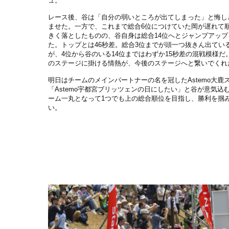
ュ。
レース後、谷は「自分の弱いところが出てしまった」と悔し
ませた。一方で、これまで総合6位につけていた岡が遅れて
きく落としたものの、谷自身は総合14位へとジャンプアップ
た。トップとは46秒差。総合3位までが頭一つ抜きん出てい
が、4位から谷のいる14位まではわずか15秒差の混戦模様だ
のステージに掛ける情熱が、今後のステージへと繋いでくれ
明日はチームのメインパートナーの名を冠したAstemo大鹿
「Astemo宇都宮ブリッツェンの日にしたい」と谷が意気込
ーム一丸となって1つでも上の総合順位を目指し、勝利を掴
い。