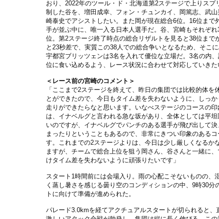
おり、2022年のツール・ド・北海道第2ステージで上りスプ
制した谷を、増田成幸、フォン・チュンカイ、岡篤志、武山
崎泰史でアシストしたい。また岡が現在総合6位。16位まで
手が並ぶ中に、唯一入る日本人選手だ。谷、宮崎もそれぞれ3
位。第2ステージ終了時点の総合リザルトを見ると38位まで
と23秒差で、実質この38人での総合争いとなるため、そこにAs
宇都宮ブリッツェンは3名を入れて優位な立場だ。3名の内、
位に食い込めるよう、レース状況に合わせて対応していきた
＜レース前の宮崎のコメント＞
「ここまで2ステージを終えて、昨日の集団では比較的体を
とができたので、今日もタイム差を失わないように、しっか
走りができたらなと思います。いなべステージのコースの印
は、イナベルグと言われる急な坂があり、全体としては平坦
いのですが、イナベルグでパンチのある選手が飛び出して決
まったりということもあるので、非常にきつい印象のあるコ
す。これまでの2ステージよりは、今日は少し厳しくなるか
ますが、チームで総合上位を狙う岡さん、谷さんと一緒に、
けタイム差を失わないように頑張りたいです」
スタート1時間前には会場入り。雨の心配こそないものの、
く蒸し暑さを感じる曇り空のコンディションの中、9時30分
トに向けて準備が進められた。
パレード3.0kmを経てアクチュアルスタートが切られると、
激しいアタック合戦が勃発し、集団は縦に長く伸びる。この