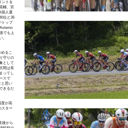
リントを
晃輔、宮
外国人選
0位と36
がトップ
temo
誰でも上
い。
休めるこ
り守りの
象として
区間は長
まってし
ースで
なと思い
できるだ
湿度が高
のスター
直後から
消耗戦の