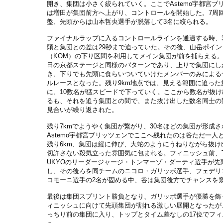
開き、集団は小さく絞られていく。ここでAstemo宇都宮ブ
は増田が集団前方へ上がり、コントロールを開始した。7周
盤、先頭からは山本哲央選手が脱落して3名に絞られる。
ファイナルラップに入るコントロールラインを通過する時、
頭と集団との差は29秒まで迫っていた。その後、山岳ポイン
（KOM）の下り区間を利用してメイン集団が前を捕らえる
日の京都ステージと同様のパターンであり、上りで集団にし
き、下りでも先頭に食らいついていけたメンバーのみによる
ルレースとなった。残り9km地点では、見える範囲に迫った
に、10数名が猛スピードで下っていく。ここから数名が抜け
るも、それを追う集団との間で、また抜け出した数名同士の
見合いが繰り返された。
残り7kmでようやく集団が繋がり、30名ほどの集団が形成さ
Astemo宇都宮ブリッツェンでここへ残れたのは谷ただ一人
残り6km、集団は縦に伸び、大蛇のようにうねりながら抜け
切許さない殺気立った雰囲気に包まれる。フィニッシュ前、T
UKYOのリーダージャージ・トンマーゾ・ダーティ選手が先
し、その後ろを同チームのニコロ・ガリッボ選手、フェデリ
コモーニ選手の2名が固める中、谷は集団後方でチャンスを
最後は集団スプリント勝負となり、ガリッポ選手が優勝を飾
ィニッシュに向けて先頭集団が割れる激しい展開となったが
っちり前の集団に入り、トップとタイム差なしの17位でフィ