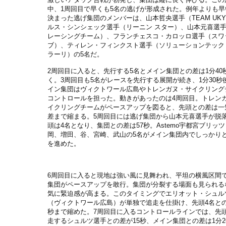
中、1周回目で早くも5名の逃げが形成された。例年よりも早
決まった逃げ集団のメンバーは、山本哲央選手（TEAM UK
ルス・シンシェック選手（リーニン スター）、山本元喜選
レーシングチーム）、フランチェスコ・カロッロ選手（スワ
ブ）、ティレン・フィンクスト選手（ソリューションテック N
ラーリ）の5名だ。
2周回目に入ると、先行する5名とメイン集団との差は1分40
く。3周回目も5名がレースを先行する展開が続き、1分30秒
イン集団はヴィクトワール広島やトレンガヌ・サイクリング
コントロールを担った。動きがあったのは4周回目。トレン
イクリングチームがペースアップを図ると、先頭との差は一気
差まで縮まる。5周回目には逃げ集団から山本元喜選手が脱
頭は4名となり、集団との差は57秒。Astemo宇都宮ブリッ
岡、増田、谷、宮崎、武山の5名がメイン集団内でしっかり
を進めた。
6周回目に入ると現地は強い風に見舞われ、平坦の横風区間
集団がペースアップを敢行。集団が分裂する場面も見られる
気に緊迫感が高まる。このタイミングでエリオット・シュル
（ヴィクトワール広島）が単独で追走を仕掛け、先頭4名との
秒まで縮めた。7周回目に入るコントロールラインでは、先頭
走するシュルツ選手との差が15秒、メイン集団との差は1分2