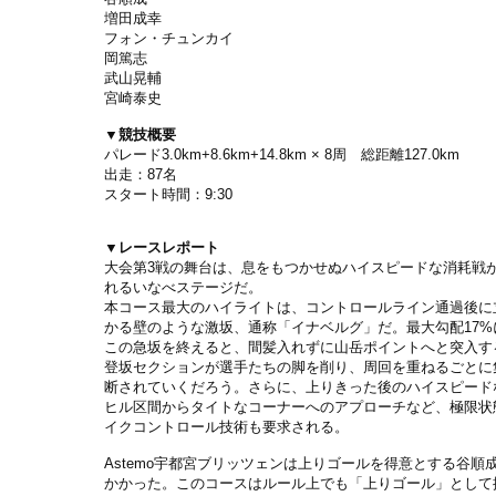
増田成幸
フォン・チュンカイ
岡篤志
武山晃輔
宮崎泰史
▼競技概要
パレード3.0km+8.6km+14.8km × 8周 総距離127.0km
出走：87名
スタート時間：9:30
▼レースレポート
大会第3戦の舞台は、息をもつかせぬハイスピードな消耗戦
れるいなべステージだ。
本コース最大のハイライトは、コントロールライン通過後に
かる壁のような激坂、通称「イナベルグ」だ。最大勾配17%
この急坂を終えると、間髪入れずに山岳ポイントへと突入す
登坂セクションが選手たちの脚を削り、周回を重ねるごとに
断されていくだろう。さらに、上りきった後のハイスピード
ヒル区間からタイトなコーナーへのアプローチなど、極限状
イクコントロール技術も要求される。
Astemo宇都宮ブリッツェンは上りゴールを得意とする谷順
かかった。このコースはルール上でも「上りゴール」として