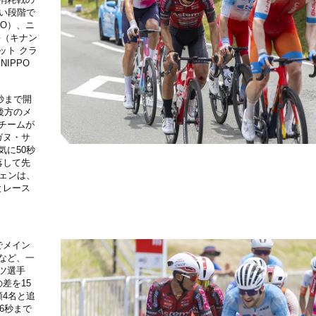
い段階で
YO）、ニ
手（キナン
ット クラ
IPPO
秒まで開
後方のメ
チームが
ガヌ・サ
に50秒
落して先
ツェンは、
とレース
でメイン
など、一
ツ選手
差を15
4名と追
6秒まで