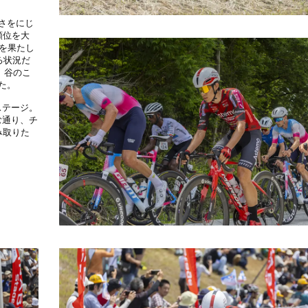
さをにじ
順位を大
を果たし
る状況だ
。谷のこ
た。
ステージ。
む通り、チ
み取りた