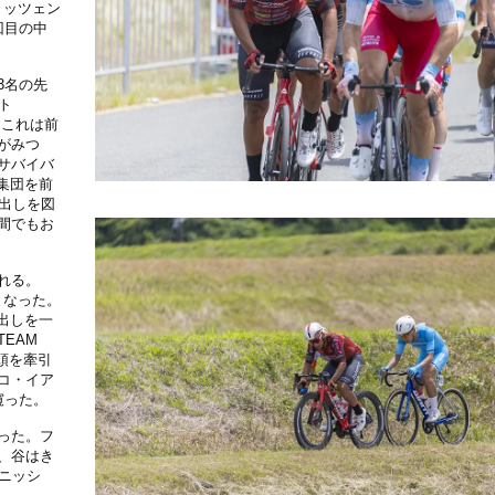
リッツェン
回目の中
3名の先
ト
。これは前
がみつ
サバイバ
集団を前
出しを図
間でもお
れる。
となった。
出しを一
EAM
頭を牽引
コ・イア
窺った。
った。フ
、谷はき
ニッシ