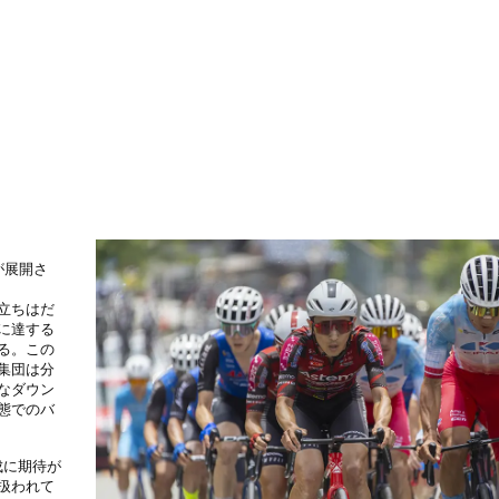
が展開さ
立ちはだ
に達する
る。この
集団は分
なダウン
態でのバ
成に期待が
扱われて