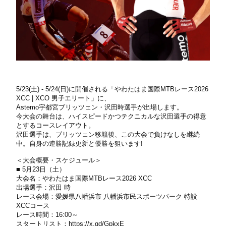
5/23(土) - 5/24(日)に開催される「やわたはま国際MTBレース2026
XCC | XCO 男子エリート」に、
Astemo宇都宮ブリッツェン・沢田時選手が出場します。
今大会の舞台は、ハイスピードかつテクニカルな沢田選手の得意
とするコースレイアウト。
沢田選手は、ブリッツェン移籍後、この大会で負けなしを継続
中。自身の連勝記録更新と優勝を狙います!
＜大会概要・スケジュール＞
■ 5月23日（土）
大会名：やわたはま国際MTBレース2026 XCC
出場選手：沢田 時
レース会場：愛媛県八幡浜市 八幡浜市民スポーツパーク 特設
XCCコース
レース時間：16:00～
スタートリスト：
https://x.gd/GpkxE