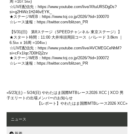
周 =107.5㎞)
☆LIVE配信先：
https://www.youtube.com/live/XftuURSDgDs?
si=g2HiWz1H246vEYK_
★ステージWEB：
https://www.toj.co.jp/2026/?tid=100070
☆レース速報：
https://twitter.com/blitzen_PR
【5/31(日) 第8ステージ（SPEEDチャンネル 東京ステージ）】
★スタート時間：11:00 大井埠頭周回コース（パレード 3.8km ｜
6.5㎞ x 16周 =104㎞）
☆LIVE配信先：
https://www.youtube.com/live/AVCMEGCeNhM?
si=cFx1Iqc7D0H2j2zv
★ステージWEB：
https://www.toj.co.jp/2026/?tid=100072
☆レース速報：
https://twitter.com/blitzen_PR
«
5/23(土) – 5/24(日) やわたはま国際MTBレース2026 XCC | XCO 男
子エリートの出場メンバーのお知らせ
【レポート】やわたはま国際MTBレース2026 XCC
»
ニュース
新着