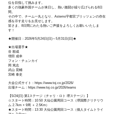
位を目指して挑みます。
多くの強豪外国チームが来日し、熱い激闘が繰り広げられる8日
間。
その中で、チーム一丸となり、Astemo宇都宮ブリッツェンの存在
感を示す走りをお見せします。
皆さま、8日間にわたる熱いご声援をよろしくお願いいたしま
す！
★開催日：2026年5月24日(日)～5月31日(日)★
★出場選手★
谷 順成
増田 成幸
フォン・チュンカイ
岡 篤志
武山 晃輔
宮崎 泰史
大会公式サイト：
https://www.toj.co.jp/2026/
出場チーム：
https://www.toj.co.jp/2026/teams
【5/24(日) 第1ステージ（チャリ・ロト 堺ステージ）】
☆スタート時間：10:50 大仙公園周回コース（堺国際クリテリウ
ム 2.7km × 9周 ＋ 2.5Km）
★スタート時間：13:30 大仙公園周回コース（個人タイムトライ