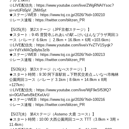
アル 2.6km）
☆LIVE配信先：
https://www.youtube.com/live/ZWgRNAIYsoc?
si=vtUFb5pV_2Mih5yt
★ステージWEB：
https://www.toj.co.jp/2026/?tid=100210
☆レース速報：
https://twitter.com/blitzen_PR
【5/25(月) 第2ステージ（JPF京都ステージ）】
★スタート：9:45 普賢寺ふれあいの駅→けいはんなプラザ周回コ
ース（パレード 6.6km ｜ 2.8km + 16.8km × 6周 =103.6km）
☆LIVE配信先：
https://www.youtube.com/live/xYvZTV1Syqk?
si=YdYxMAOp9ybs3zIb
★ステージWEB：
https://www.toj.co.jp/2026/?tid=100213
☆レース速報：
https://twitter.com/blitzen_PR
【5/26(火) 第3ステージ（いなべステージ）】
★スタート時間：9:30 阿下喜駅前→下野尻交差点→いなべ市梅林
公園周回コース（パレード 3.1km｜8.6km + 14.8km x 8周
=127km）
☆LIVE配信先：
https://www.youtube.com/live/WjF9eSf53fQ?
si=0GATwrlvBkEKeUvU
★ステージWEB：
https://www.toj.co.jp/2026/?tid=100216
☆レース速報：
https://twitter.com/blitzen_PR
【5/27(水) 第4ステージ（Astemo 大鹿 コース）】
★スタート時間：10:00 大西公園周回コース TTT（3.8km × 3周 =
11.4km）