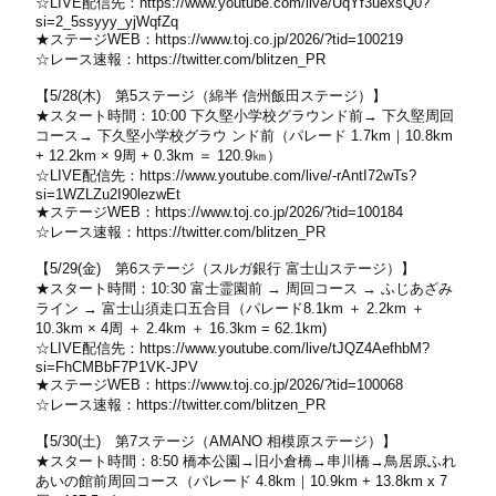
☆LIVE配信先：
https://www.youtube.com/live/UqYf3uexsQ0?
si=2_5ssyyy_yjWqfZq
★ステージWEB：
https://www.toj.co.jp/2026/?tid=100219
☆レース速報：
https://twitter.com/blitzen_PR
【5/28(木) 第5ステージ（綿半 信州飯田ステージ）】
★スタート時間：10:00 下久堅小学校グラウンド前→ 下久堅周回
コース→ 下久堅小学校グラウ ンド前（パレード 1.7km｜10.8km
+ 12.2km × 9周 + 0.3km ＝ 120.9㎞）
☆LIVE配信先：
https://www.youtube.com/live/-rAntI72wTs?
si=1WZLZu2I90lezwEt
★ステージWEB：
https://www.toj.co.jp/2026/?tid=100184
☆レース速報：
https://twitter.com/blitzen_PR
【5/29(金) 第6ステージ（スルガ銀行 富士山ステージ）】
★スタート時間：10:30 富士霊園前 → 周回コース → ふじあざみ
ライン → 富士山須走口五合目（パレード8.1km ＋ 2.2km ＋
10.3km × 4周 ＋ 2.4km ＋ 16.3km = 62.1km)
☆LIVE配信先：
https://www.youtube.com/live/tJQZ4AefhbM?
si=FhCMBbF7P1VK-JPV
★ステージWEB：
https://www.toj.co.jp/2026/?tid=100068
☆レース速報：
https://twitter.com/blitzen_PR
【5/30(土) 第7ステージ（AMANO 相模原ステージ）】
★スタート時間：8:50 橋本公園→旧小倉橋→串川橋→鳥居原ふれ
あいの館前周回コース（パレード 4.8km｜10.9km + 13.8km x 7