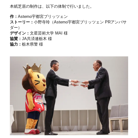
本紙芝居の制作は、以下の体制で行いました。
作：
Astemo宇都宮ブリッツェン
ストーリー：
小野寺玲（Astemo宇都宮ブリッツェン PRアンバサ
ダー）
デザイン：
文星芸術大学 MAI 様
協賛：
JA共済連栃木 様
協力：
栃木県警 様