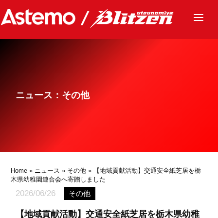
ニュース
チーム
レース
ニュース：その他
グッズ
ファンクラブ
サステナビリティ
パートナー
Home
»
ニュース
»
その他
» 【地域貢献活動】交通安全紙芝居を栃
木県幼稚園連合会へ寄贈しました
2026/06/26
その他
【地域貢献活動】交通安全紙芝居を栃木県幼稚