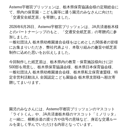
Astemo宇都宮ブリッツェンは、栃木県保育協議会様の定期総会に
て、県内の保育園・こども園等に通う園児のみなさんに向けた
「交通安全紙芝居」を寄贈しました。
2026年6月26日、Astemo宇都宮ブリッツェンは、JA共済連栃木様
とのパートナーシップのもと、「交通安全紙芝居」の寄贈式に参
加しました。
一般社団法人 栃木県幼稚園連合会様をはじめとした関係者の皆様
にお集まりいただき、弊社代表より、本取り組みの趣旨や紙芝居
制作に込めた思いをお伝えしました。
今回制作した紙芝居は、栃木県内の教育・保育施設様向けに計
500部を用意し、栃木県保育協議会様、栃木県日本保育協会様、
一般社団法人 栃木県幼稚園連合会様、栃木県私立保育連盟様、特
定非営利活動法人 全国認定こども園協会 栃木県支部様へ順次寄
贈してまいります。
園児のみなさんには、Astemo宇都宮ブリッツェンのマスコット
「ライトくん」や、JA共済連栃木様のマスコット「ミノリッタ」
と一緒に、横断歩道の渡り方や信号の意味など、身近な交通ルー
ルを楽しく学んでいただける内容となっています。