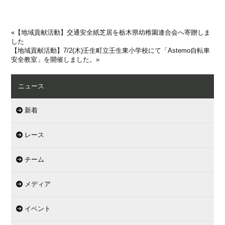
«
【地域貢献活動】交通安全紙芝居を栃木県幼稚園連合会へ寄贈しま
した
【地域貢献活動】7/2(木)壬生町立壬生東小学校にて「Astemo自転車
安全教室」を開催しました。
»
ニュース
新着
レース
チーム
メディア
イベント