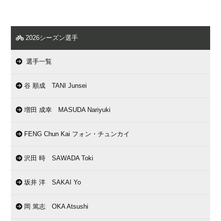
2026シーズン選手
選手一覧
谷 順成 TANI Junsei
増田 成幸 MASUDA Nariyuki
FENG Chun Kai フォン・チュンカイ
沢田 時 SAWADA Toki
坂井 洋 SAKAI Yo
岡 篤志 OKA Atsushi