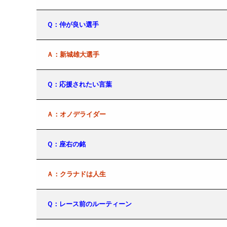
Ｑ：仲が良い選手
Ａ：新城雄大選手
Ｑ：応援されたい言葉
Ａ：オノデライダー
Ｑ：座右の銘
Ａ：クラナドは人生
Ｑ：レース前のルーティーン