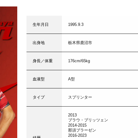
生年月日
1995.9.3
出身地
栃木県鹿沼市
身長／体重
176cm/65kg
血液型
A型
タイプ
スプリンター
2013
ブラウ・ブリッツェン
2014-2015
那須ブラーゼン
2016-2023
経歴