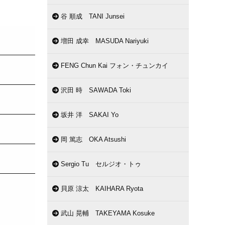
谷 順成 TANI Junsei
増田 成幸 MASUDA Nariyuki
FENG Chun Kai フォン・チュンカイ
沢田 時 SAWADA Toki
坂井 洋 SAKAI Yo
岡 篤志 OKA Atsushi
Sergio Tu セルジオ・トゥ
貝原 涼太 KAIHARA Ryota
武山 晃輔 TAKEYAMA Kosuke