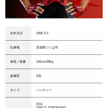
生年月日
1995.9.3
出身地
茨城県つくば市
身長／体重
165cm/58kg
血液型
A型
タイプ
パンチャー
2011
SPACE ZEROPOINT