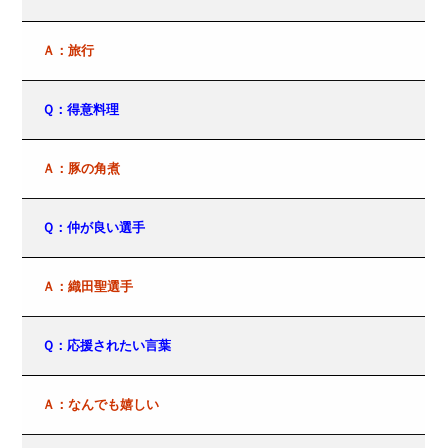
Ａ：旅行
Ｑ：得意料理
Ａ：豚の角煮
Ｑ：仲が良い選手
Ａ：織田聖選手
Ｑ：応援されたい言葉
Ａ：なんでも嬉しい