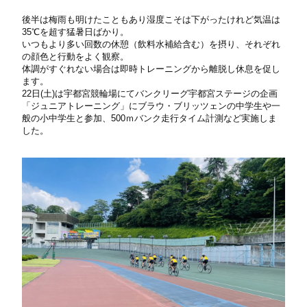
後半は梅雨も明けたこともあり湿度こそは下がったけれど気温は
35℃を超す猛暑日ばかり。
いつもより多い回数の休憩（飲料水補給含む）を摂り、それぞれ
の顔色と行動をよく観察。
体調がすぐれない場合は即時トレーニングから離脱し休息を促し
ます。
22日(土)は宇都宮競輪場にてバンクリーグ宇都宮ステージの企画
「ジュニアトレーニング」にブラウ・ブリッツェンの中学生や一
般の小中学生と参加、500ｍバンク走行タイム計測など実施しま
した。