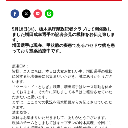
5月18日(木)、栃木県庁県政記者クラブにて開催致し
ました増田成幸選手の記者会見の模様をお伝え致しま
す。
増田選手は現在、甲状腺の疾患であるバセドウ病を患
っており投薬治療中です。
廣瀬GM：
皆様、こんにちは。本日は大変お忙しい中、増田選手の現状
に関する記者発表にお集まりいただき、誠にありがとうござ
います。
「ツール・ド・とちぎ」以降、増田選手はレース活動を休止
しております。その件に関しまして本日はご報告させていた
だきたいと思います。
まずは、ここまでの状況を清水監督からお伝えさせていただ
きます。
清水監督：
本日はお集まりいただきまして、ありがとうございます。
現状のチームとしましてはキャプテンの鈴木真理、今回ここ
におります増田がレースに出られない状態が続いています。