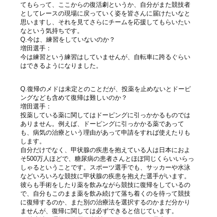
てもらって、ここからの復活劇というか、自分がまた競技者
としてレースの現場に戻っていく姿を皆さんに届けたいなと
思いますし、それを見てさらにチームを応援してもらいたい
なという気持ちです。
Q.今は、練習をしていないのか？
増田選手：
今は練習という練習はしていませんが、自転車に跨るぐらい
はできるようになりました。
Q.復帰のメドは未定とのことだが、投薬を止めないとドーピ
ングなども含めて復帰は難しいのか？
増田選手：
投薬している薬に関してはドーピングに引っかかるものでは
ありません。例えば、ドーピングに引っかかる薬であって
も、病気の治療という理由があって申請をすれば使えたりも
します。
自分だけでなく、甲状腺の疾患を抱えている人は日本におよ
そ500万人ほどで、糖尿病の患者さんとほぼ同じくらいいらっ
しゃるということです。スポーツ選手でも、サッカーや水泳
などいろいろな競技に甲状腺の疾患を抱えた選手がいます。
彼らも手術をしたり薬を飲みながら競技に復帰をしているの
で、自分もこのまま薬を飲み続けて落ち着くのを待って競技
に復帰するのか、また別の治療法を選択するのかまだ分かり
ませんが、復帰に関しては必ずできると信じています。