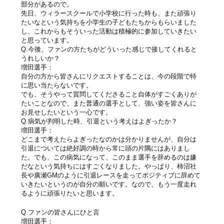
部分があるので。
先日、ウィラースクールで小学校に行った時も、また頑張り
たいなという気持ちを小学生の子どもたちからもらいました
し、これからもそういった活動は積極的に参加していきたい
と思っています。
Q.今後、ファンの方たちがどういった感じで接してくれると
うれしいか？
増田選手：
自分の方から皆さんにリクエストすることは、今の段階で特
に思い当たらないです。
でも、そうやって質問してくださること自体がすごくありが
たいことなので、また普通の選手として、強い姿を皆さんに
お見せしたいという一心です。
Q.病気が判明した時、引退という考えはよぎったか？
増田選手：
どこまで考えたらよぎったなのかは分かりませんが、自分は
引退については絶好調の時から常に頭の片隅にはありまし
た。でも、この病気になって、このまま選手を辞めるのは嫌
だなという気持ちにはすごくなりました。やっぱり、柿沼社
長や廣瀬GMのように引退レースを走ってポジティブに辞めて
いきたいというのが自分の願いです。なので、もう一度走れ
るように頑張りたいと思います。
Q.ファンの皆さんにひと言
増田選手：