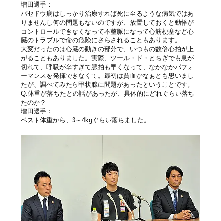
増田選手：
バセドウ病はしっかり治療すれば死に至るような病気ではあ
りませんし何の問題もないのですが、放置しておくと動悸が
コントロールできなくなって不整脈になって心筋梗塞など心
臓のトラブルで命の危険にさらされることもあります。
大変だったのは心臓の動きの部分で、いつもの数倍心拍が上
がることもありました。実際、ツール・ド・とちぎでも息が
切れて、呼吸が辛すぎて脈拍も早くなって、なかなかパフォ
ーマンスを発揮できなくて。最初は貧血かなぁとも思いまし
たが、調べてみたら甲状腺に問題があったということです。
Q.体重が落ちたとの話があったが、具体的にどれぐらい落ち
たのか？
増田選手：
ベスト体重から、3～4kgぐらい落ちました。