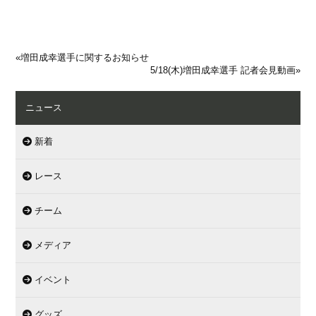
«
増田成幸選手に関するお知らせ
5/18(木)増田成幸選手 記者会見動画
»
ニュース
新着
レース
チーム
メディア
イベント
グッズ