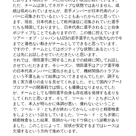
ただ、チームは決してネガティブな状態ではありません。成
績は収められていませんが、若手メンバーが日本代表のメン
バーに召集されているということもあったからだと思ってい
ます。現在、日本代表として欧州遠征に召集されていた選手
たちも帰国しておりますし、日本代表に選手されること自体
ポジティブなことでもありますので、この後に控えています
ツアー・オブ・ジャパンもU23の若手選手たちが強力なので今
までと遜色ない動きがチームとしてできると思っています。
ですので、チームとしてはポジティブな状態にあるというこ
とは先にお話しさせていただきたいと思います。
それでは、増田選手に関するこれまでの経緯に関してお話し
させていただきます。今シーズン、増田選手はアジア選手権
の日本代表メンバーに選出されまして、機材関係のトラブル
という不運もあって結果はついてきませんでしたが、調子も
良く実力通りの走りを見せてくれました。そして国内ツアーJ
プロツアーの開幕戦では惜しくも優勝はなりませんでした
が、チームとしても増田選手自身も存在感を発揮する走りを
してくれたと思います。そして、ツール・ド・とちぎに入り
まして、本人が明らかに体調が悪い、優れないということ
で、ツール・ド・とちぎが終わってからしっかりと精密検査
をしようという話をしていました。ツール・ド・とちぎ後に
精密検査をした結果、医師からバセドウ病という診断があり
ました。このことによって、症状が安定するまではレースは
欠場するという方向で進めています。