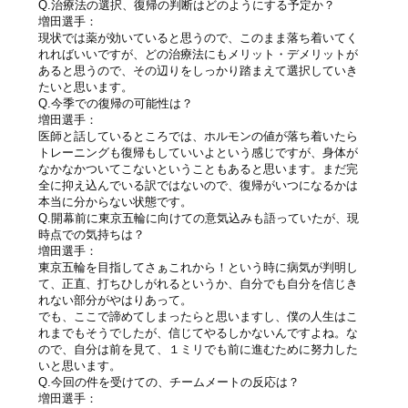
Q.治療法の選択、復帰の判断はどのようにする予定か？
増田選手：
現状では薬が効いていると思うので、このまま落ち着いてく
れればいいですが、どの治療法にもメリット・デメリットが
あると思うので、その辺りをしっかり踏まえて選択していき
たいと思います。
Q.今季での復帰の可能性は？
増田選手：
医師と話しているところでは、ホルモンの値が落ち着いたら
トレーニングも復帰もしていいよという感じですが、身体が
なかなかついてこないということもあると思います。まだ完
全に抑え込んでいる訳ではないので、復帰がいつになるかは
本当に分からない状態です。
Q.開幕前に東京五輪に向けての意気込みも語っていたが、現
時点での気持ちは？
増田選手：
東京五輪を目指してさぁこれから！という時に病気が判明し
て、正直、打ちひしがれるというか、自分でも自分を信じき
れない部分がやはりあって。
でも、ここで諦めてしまったらと思いますし、僕の人生はこ
れまでもそうでしたが、信じてやるしかないんですよね。な
ので、自分は前を見て、１ミリでも前に進むために努力した
いと思います。
Q.今回の件を受けての、チームメートの反応は？
増田選手：