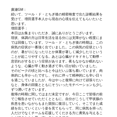
廣瀬GM：
続いて、ツール・ド・とちぎ後の精密検査で出た診断結果を
受けて、増田選手本人から現在の心境を伝えてもらいたいと
思います。
増田選手：
本日はお集まりいただき、誠にありがとうございます。
現状、体調の方は日常生活を送る分には支障がない程度にま
では回復しています。ツール・ド・とちぎ後の時期は、この
病気の症状が一番強く出ていました。この病気の症状という
のが、暑がりになったりとか体重が著しく減少したりという
ことが起こりやすくなる。あとは心臓がドキドキして動悸・
息切れがするという症状があります。夜もなかなか眠れない
ような、心臓が早く動き過ぎて辛い日が続いていました。
そのピークの頃と比べると今はだいぶ落ち着いています。肉
体的にも辛かったですし、それに伴って精神的にも辛い日々
を過ごしていましたが、今はやっと復帰に向けて頑張りたい
なと、身体の回復とともにそういったモチベーションも少し
ずつ湧いてきています。
復帰の時期に関してはまだ未定ですが、今日ここで皆様の前
でご報告させていただくとともに、自分がこうして甲状腺の
疾患を患いながらもまた競技に復活していく。そこでまた成
績を出していくという姿を見てもらって、同じ病気を持った
人だけでなくチームを応援してくださる方に勇気を与えるこ