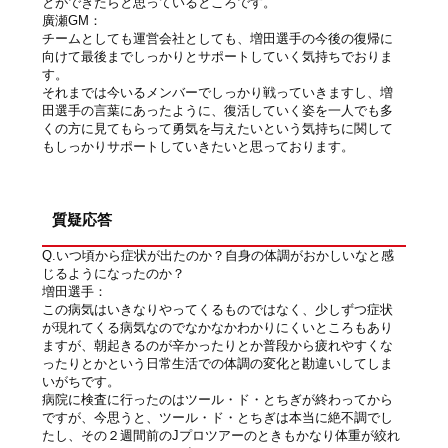
とができたらと思っているところです。
廣瀬GM：
チームとしても運営会社としても、増田選手の今後の復帰に
向けて最後までしっかりとサポートしていく気持ちでおりま
す。
それまでは今いるメンバーでしっかり戦っていきますし、増
田選手の言葉にあったように、復活していく姿を一人でも多
くの方に見てもらって勇気を与えたいという気持ちに関して
もしっかりサポートしていきたいと思っております。
質疑応答
Q.いつ頃から症状が出たのか？自身の体調がおかしいなと感
じるようになったのか？
増田選手：
この病気はいきなりやってくるものではなく、少しずつ症状
が現れてくる病気なのでなかなかわかりにくいところもあり
ますが、朝起きるのが辛かったりとか普段から疲れやすくな
ったりとかという日常生活での体調の変化と勘違いしてしま
いがちです。
病院に検査に行ったのはツール・ド・とちぎが終わってから
ですが、今思うと、ツール・ド・とちぎは本当に絶不調でし
たし、その２週間前のJプロツアーのときもかなり体重が絞れ