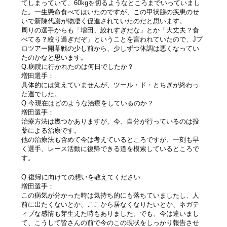
てしまっていて、60kgを切るようなところまでいっていまし
た。一生懸命食べてはいたのですが、この甲状腺の疾患のせ
いで新陳代謝が物凄く促進されていたのだと思います。
周りの選手からも「増田、絞れすぎだな」とか「大丈夫？食
べてる？絞り過ぎだぞ」ということを言われていたので、Jプ
ロツアー開幕戦の少し前から、少しずつ体調は悪くなってい
たのかなと思います。
Q.病院に行かれたのは何日でしたか？
増田選手：
具体的には覚えていませんが、ツール・ド・とちぎが終わっ
た週でした。
Q.今現在はどのような治療をしているのか？
増田選手：
治療方法は幾つかありますが、今、自分が行っているのは投
薬による治療です。
他の治療法も含めて今は考えているところですが、一刻も早
く選手、レース活動に復帰できる道を模索しているところで
す。
Q.復帰に向けての想いを教えてください
増田選手：
この病気が分かった時は気持ち的にも落ちていましたし、人
前に出たくないとか、ここから居なくなりたいとか、ネガテ
ィブな感情も芽生えた時もありました。でも、今は違いまし
て、こうして皆さんの前で今のこの現状をしっかり報告させ