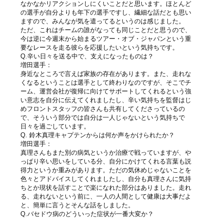
なかなかリアクションしにくいことだと思います。ほとんど
の選手が自分よりも年下の選手ですし、繊細な話だとも思い
ますので、みんなが気を遣ってるというのは感じました。
ただ、これはチームの誰がなっても同じことだと思うので、
今は逆に今週末から始まるツアー・オブ・ジャパンという重
要なレースを走る彼らを応援したいという気持ちです。
Q.辛い日々を送る中で、支えになったものは？
増田選手：
身近なところで言えば家族の存在があります。また、走れな
くなるということは選手として終わりなのですが、そこでチ
ーム、運営会社が復帰に向けてサポートしてくれるという強
い意志を自分に伝えてくれましたし、辛い気持ちを監督はじ
めフロントスタッフの皆さんも共有してくださっているの
で、そういう部分では自分は一人じゃないという気持ちで
日々を過ごしています。
Q. 鈴木真理キャプテンからは何か声をかけられたか？
増田選手：
真理さんもまた別の病気というか治療で戦っていますが、や
っぱり辛い思いをしている分、自分にかけてくれる言葉も説
得力というか重みがあります。ただの気休めじゃないことを
色々とアドバイスしてくれましたし、自分も真理さんに気持
ちとか現状を話すことで楽になれた部分はありました。走れ
る、走れないという前に、一人の人間として健康は大事だよ
と、簡単に言うとそんな話をしました。
Q.バセドウ病のどういった症状が一番大変か？