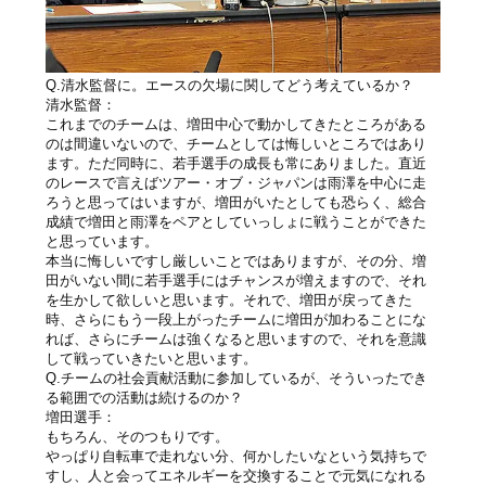
Q.清水監督に。エースの欠場に関してどう考えているか？
清水監督：
これまでのチームは、増田中心で動かしてきたところがある
のは間違いないので、チームとしては悔しいところではあり
ます。ただ同時に、若手選手の成長も常にありました。直近
のレースで言えばツアー・オブ・ジャパンは雨澤を中心に走
ろうと思ってはいますが、増田がいたとしても恐らく、総合
成績で増田と雨澤をペアとしていっしょに戦うことができた
と思っています。
本当に悔しいですし厳しいことではありますが、その分、増
田がいない間に若手選手にはチャンスが増えますので、それ
を生かして欲しいと思います。それで、増田が戻ってきた
時、さらにもう一段上がったチームに増田が加わることにな
れば、さらにチームは強くなると思いますので、それを意識
して戦っていきたいと思います。
Q.チームの社会貢献活動に参加しているが、そういったでき
る範囲での活動は続けるのか？
増田選手：
もちろん、そのつもりです。
やっぱり自転車で走れない分、何かしたいなという気持ちで
すし、人と会ってエネルギーを交換することで元気になれる