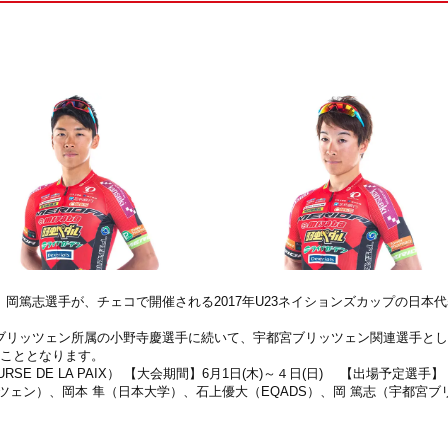
岡篤志選手が、チェコで開催される2017年U23ネイションズカップの日本代
ブリッツェン所属の小野寺慶選手に続いて、宇都宮ブリッツェン関連選手とし
ることとなります。
E DE LA PAIX） 【大会期間】6月1日(木)～４日(日) 【出場予定選手】
ェン）、岡本 隼（日本大学）、石上優大（EQADS）、岡 篤志（宇都宮ブ