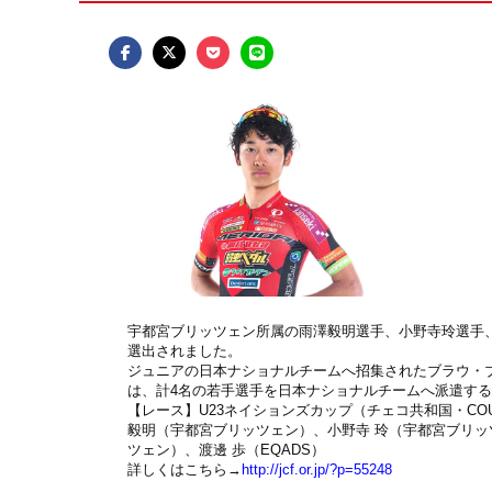
宇都宮ブリッツェン所属の雨澤毅明選手、小野寺玲選手、
選出されました。
ジュニアの日本ナショナルチームへ招集されたブラウ・
は、計4名の若手選手を日本ナショナルチームへ派遣す
【レース】U23ネイションズカップ（チェコ共和国・COURS
毅明（宇都宮ブリッツェン）、小野寺 玲（宇都宮ブリッツ
ツェン）、渡邊 歩（EQADS）
詳しくはこちら→
http://jcf.or.jp/?p=55248