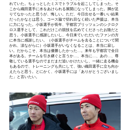
れていた。ちょっとしたミスでトラブルを起こしてしまった。そ
こから織田選手に水をあけられる展開になってしまった。脚が足
りてなかったと思うが、悔しい。ただ、今日出せる一番いい結果
だったかなとは思う。コース脇で切れ目なく続いた声援は、本当
に力になった。小坂選手が長年、宇都宮ブリッツェンのシクロク
ロス選手として、これだけこの競技を広めてくださったお陰だと
思う。小坂選手に感謝したいし、今日来ていただいたファンの方
に本当に感謝したい。（小坂選手がチームを去ることについて聞
かれ、涙ながらに）小坂選手がいなくなることは、本当に寂し
い。だからこそ、本当は優勝したかった…。来年も宇都宮で全日
本がある。チームを引き継ぐと言うか…、本当に…、あの…、尊
敬している選手なのでまだまだ追いかけたいし、一緒に走る機会
もあるので、トレーニングも共にして、強い織田選手に立ち向か
えたらと思う。とにかく、小坂選手には「ありがとうございまし
た」と言いたい。