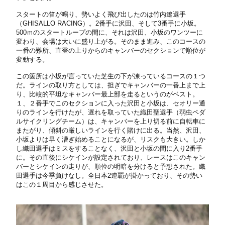
スタートの笛が鳴り、勢いよく飛び出したのは竹内遼選手
（GHISALLO RACING）。2番手に沢田、そして3番手に小坂。
500ｍのスタートループの間に、それは沢田、小坂のワンツーに
変わり、会場は大いに盛り上がる。そのまま進み、このコースの
一番の難所、直登の上りからのキャンバーのセクションで順位が
変動する。
この箇所は小坂が言っていた芝生の下が凍っているコースの１つ
だ。ラインの取り方としては、担ぎでキャンバーの一番上まで上
り、比較的平坦なキャンバー最上部を走るというのがベスト。
１、２番手でこのセクションに入った沢田と小坂は、セオリー通
りのラインを行けたが、遅れを取っていた織田聖選手（弱虫ペダ
ルサイクリングチーム）は、キャンバーを上り切る前に自転車に
またがり、傾斜の厳しいラインを行く賭けに出る。当然、沢田、
小坂よりは早く漕ぎ始めることになるが、リスクも大きい。しか
し織田選手はミスをすることなく、沢田と小坂の間に入り2番手
に。その直後にシケインが設定されており、レースはこのキャン
バーとシケインの走りが、順位の明暗を分けると予想された。織
田選手は今季負けなし。全日本2連覇が掛かっており、その勢い
はこの１周目から感じさせた。