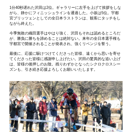
1分40秒遅れた沢田は2位。ギャラリーに左手を上げて挨拶をしな
がら、静かにフィニッシュラインを通過した。小坂は5位。宇都
宮ブリッツェンとしての全日本ラストランは、観客にタッチをし
ながら終えた。
今季無敗の織田選手はやはり強く、沢田もそれは認めるところだ
が、勝負に勝ちを諦めることは絶対ない。来年の全日本選手権も
宇都宮で開催されることが発表され、強くリベンジを誓う。
最後に、応援に駆けつけてくださった皆様、遠くから思いを寄せ
てくださった皆様に感謝申し上げたい。沢田の驚異的な追い上げ
は、皆様の後押しのお陰。残りわずかとなったシクロクロスシー
ズンも、引き続き応援よろしくお願いいたします。