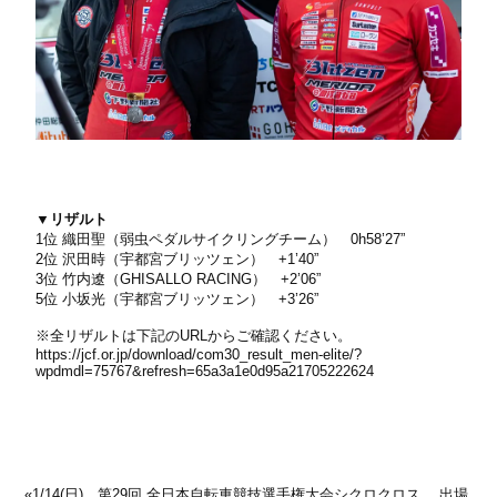
▼リザルト
1位 織田聖（弱虫ペダルサイクリングチーム） 0h58’27”
2位 沢田時（宇都宮ブリッツェン） +1’40”
3位 竹内遼（GHISALLO RACING） +2’06”
5位 小坂光（宇都宮ブリッツェン） +3’26”
※全リザルトは下記のURLからご確認ください。
https://jcf.or.jp/download/com30_result_men-elite/?
wpdmdl=75767&refresh=65a3a1e0d95a21705222624
«
1/14(日) 第29回 全日本自転車競技選手権大会シクロクロス 出場