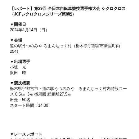
【レポート】第29回 全日本自転車競技選手権大会 シクロクロス
（JCFシクロクロスシリーズ第8戦）
▼開催日
2024年1月14日（日）
▼会場
道の駅うつのみや ろまんちっく村（栃木県宇都宮市新里町丙
254）
▼出場選手
小坂 光
沢田 時
▼競技概要
栃木県宇都宮市・道の駅うつのみや ろまんちっく村内特設コー
ス 0.5㎞+3㎞×9周回 総距離27.5㎞
出走：50名
スタート時間：14:30
▼レースレポート