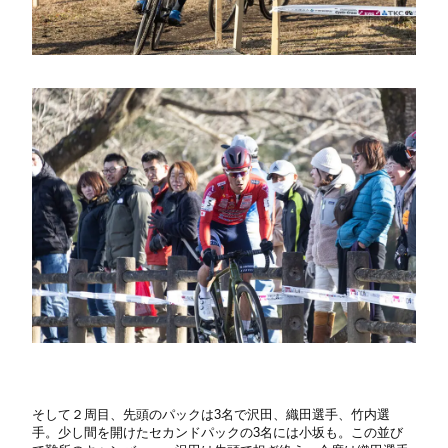
そして２周目、先頭のパックは3名で沢田、織田選手、竹内選
手。少し間を開けたセカンドパックの3名には小坂も。この並び