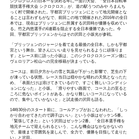
シクロクロスの日本一を決める年に一度の大会、「全日本自転車
競技選手権大会 シクロクロス」が、道の駅うつのみや ろまんち
っく村で開催された。宇都宮ブリッツェンにとって地元開催とな
ることは言わずもがなで、前回この地で開催された2016年の全日
本では、現在はブリッツェンに所属する沢田時が優勝を収めてい
る。竹之内悠選手の6連覇を阻止する全日本優勝であった。今
回、宇都宮ブリッツェンからはその沢田と小坂光が参戦。
「ブリッツェンのジャージを着て走る最後の全日本。しかも宇都
宮という舞台。皆さんにいい走りを見せられるように頑張りま
す」とレース前に語った小坂は、このシクロクロスシーズン後に
ヴェロリアン松山への完全移籍が決まっている。
コースは、前日夕方からの雪と気温が下がった影響で、芝生の下
が凍っている状態。レース当日は穏やかな晴れの天気となったた
め、「表面だけは溶けてきているので、すごく難しいコンディシ
ョンになった」と小坂。「滑りやすい路面で、コース上の至ると
ころに危ないポイントがある。かなり難しいコースになっている
ので、集中していかないと」と試走後の沢田も語る。
14時30分のスタート前に、コールアップがおこなわれた。「しっ
かり合わせてきたので調子はいい」という小坂はゼッケン5番。
「緊張してきた」という沢田はゼッケン2番。「全日本選手権を
地元チームで迎えられるという、こんな機会はなかなかないの
で、最後まで雰囲気を楽しんで、全力で、優勝を目指して走りた
い」と沢田。