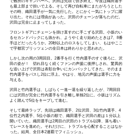
で難所のキャンバーへ。沢田は先頭で担ぎ終え、今度は織田選手
も最上部まで担いで上る。そして再び自転車にまたがろうとした
その時、織田選手が一気に先行した。とにかく一気にトップに躍
り出た。それには理由があった。沢田のチェーンが落ちたのだ。
沢田は完全に止まってしまった。
フロントギアにチェーンを掛け直すのに手こずる沢田。小坂のい
るセカンドパックにも抜かれ、ようやく走り始めたときは7、8番
手ほどだったろうか。20秒以上のロスをしてしまい、もはやここ
で宇都宮ブリッツェンの全日本は終わりかと思われた。
しかし次の周の3周回目。2番手を行く竹内選手のすぐ後ろに、沢
田の姿が！ 切れ目なく続くファンの声援に後押しされ、驚異的
な追い上げで沢田は表彰台争いにカンバックしてきた。そのまま
竹内選手をパスし2位に浮上。やはり、地元の声援は選手に力を
与える。
沢田と竹内選手は、しばらく一進一退を繰り返したが、7周回目
には沢田が完全に竹内選手を引き離し単独2位に。小坂はリズム
よく踏んで5位をキープして進む。
そして最終ラップ。先頭は織田選手、2位沢田、3位竹内選手、4
位竹之内選手、5位小坂の順で、織田選手と沢田の差は１分以上
開いていた。織田選手は2周目の沢田のトラブル以降、落ち着い
てレースを進めた。それだけに、トラブルを心配することはなか
った。結局、全日本2連覇でフィニッシュ。