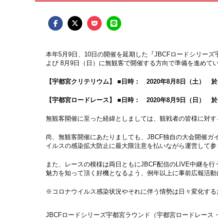
本年5月9日、10日の開催を延期した『JBCFロードシリー
よび 8月9日（日）に無観客で開催する方向で準備を進めて
【宇都宮クリテリウム】
■日時： 2020年8月8日（土） 
【宇都宮ロードレース】
■日時： 2020年8月9日（日） 
無観客開催に至った経緯としましては、観戦者の皆様に対す
尚、無観客開催にあたりましても、JBCF独自の大会開催
イルスの感染拡大防止に最大限注意を払いながら運営して参
また、レースの模様は両日ともにJBCF配信のLIVE中継を
魅力を知って頂く好機となるよう、例年以上に事前広報活動
※コロナウイルス感染状況やそれに伴う情勢は日々変化する
JBCFロードシリーズ宇都宮ラウンド（宇都宮ロードレース