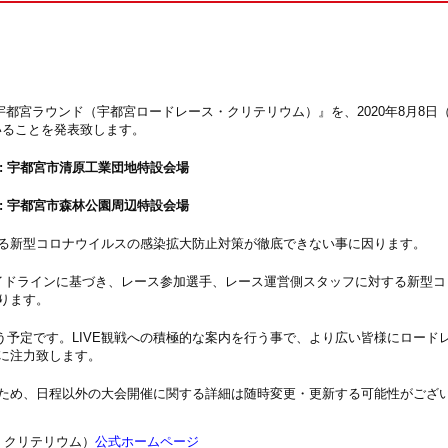
ズ宇都宮ラウンド（宇都宮ロードレース・クリテリウム）』を、2020年8月8日
いることを発表致します。
於: 宇都宮市清原工業団地特設会場
於: 宇都宮市森林公園周辺特設会場
る新型コロナウイルスの感染拡大防止対策が徹底できない事に因ります。
ガイドラインに基づき、レース参加選手、レース運営側スタッフに対する新型コ
ります。
行う予定です。LIVE観戦への積極的な案内を行う事で、より広い皆様にロード
に注力致します。
ため、日程以外の大会開催に関する詳細は随時変更・更新する可能性がござ
・クリテリウム）
公式ホームページ