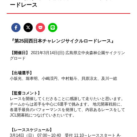
ードレース
『第25回西日本チャレンジサイクルロードレース』
【開催日】
2021年3月14日(日) 広島県立中央森林公園サイクリン
グロード
【出場選手】
小坂光、堀孝明、小嶋渓円、中村魁斗、貝原涼太、及川一総
【監督コメント】
レースを開催してくださることに感謝して走りたいと思います。
チームからは若手を中心に6選手で挑みます。 地元開幕戦前に、
各選手最良のパフォーマンスを発揮して、内容あるレースをして
JCL開幕戦につなげていきたいです。
【レーススケジュール】
3月14日（日） 07:00～10:40 受付 11:10～レーススタート A-