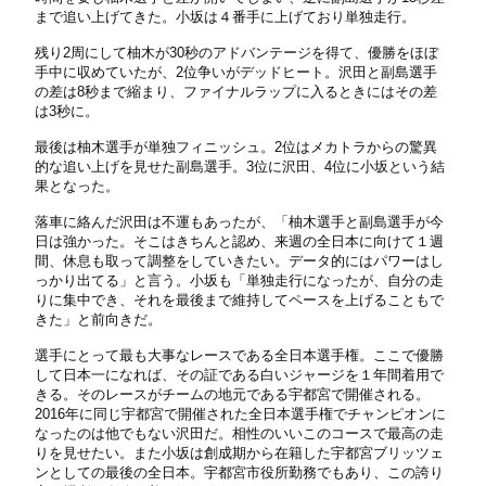
まで追い上げてきた。小坂は４番手に上げており単独走行。
残り2周にして柚木が30秒のアドバンテージを得て、優勝をほぼ
手中に収めていたが、2位争いがデッドヒート。沢田と副島選手
の差は8秒まで縮まり、ファイナルラップに入るときにはその差
は3秒に。
最後は柚木選手が単独フィニッシュ。2位はメカトラからの驚異
的な追い上げを見せた副島選手。3位に沢田、4位に小坂という結
果となった。
落車に絡んだ沢田は不運もあったが、「柚木選手と副島選手が今
日は強かった。そこはきちんと認め、来週の全日本に向けて１週
間、休息も取って調整をしていきたい。データ的にはパワーはし
っかり出てる」と言う。小坂も「単独走行になったが、自分の走
りに集中でき、それを最後まで維持してペースを上げることもで
きた」と前向きだ。
選手にとって最も大事なレースである全日本選手権。ここで優勝
して日本一になれば、その証である白いジャージを１年間着用で
きる。そのレースがチームの地元である宇都宮で開催される。
2016年に同じ宇都宮で開催された全日本選手権でチャンピオンに
なったのは他でもない沢田だ。相性のいいこのコースで最高の走
りを見せたい。また小坂は創成期から在籍した宇都宮ブリッツェ
ンとしての最後の全日本。宇都宮市役所勤務でもあり、この誇り