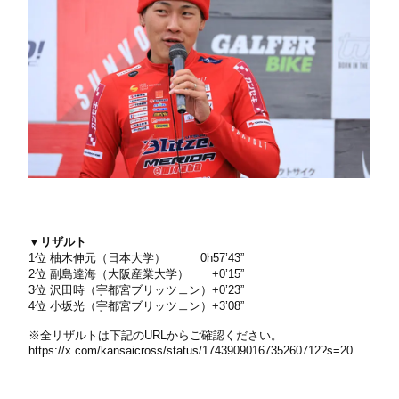
▼リザルト
1位 柚木伸元（日本大学） 0h57’43”
2位 副島達海（大阪産業大学） +0’15”
3位 沢田時（宇都宮ブリッツェン）+0’23”
4位 小坂光（宇都宮ブリッツェン）+3’08”
※全リザルトは下記のURLからご確認ください。
https://x.com/kansaicross/status/1743909016735260712?s=20