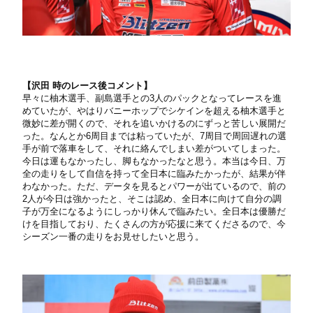
【沢田 時のレース後コメント】
早々に柚木選手、副島選手との3人のパックとなってレースを進
めていたが、やはりバニーホップでシケインを超える柚木選手と
微妙に差が開くので、それを追いかけるのにずっと苦しい展開だ
った。なんとか6周目までは粘っていたが、7周目で周回遅れの選
手が前で落車をして、それに絡んでしまい差がついてしまった。
今日は運もなかったし、脚もなかったなと思う。本当は今日、万
全の走りをして自信を持って全日本に臨みたかったが、結果が伴
わなかった。ただ、データを見るとパワーが出ているので、前の
2人が今日は強かったと、そこは認め、全日本に向けて自分の調
子が万全になるようにしっかり休んで臨みたい。全日本は優勝だ
けを目指しており、たくさんの方が応援に来てくださるので、今
シーズン一番の走りをお見せしたいと思う。