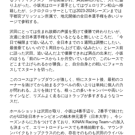
り上がった。小坂光はロード選手としてはヴェロリアン松山へ移
籍したが、シクロクロッサーとしては2023-2024シーズンまでは
宇都宮ブリッツェン所属で、地元開催の全日本選手権を赤いジャ
ージで参戦する。
沢田にとっては生まれ故郷の声援を受けて優勝で終わりたいが、
次週に全日本選手権を控えているとなると難しいところだ。「今
日で極限まで追い込んで、全日本までの１週間は調整にしたい。
最後垂てもいいので１周目から上げて追い込みたい」とレース前
に語った沢田。追い込んだ上で優勝できれば満点の出来だ。小坂
のほうも「前のレースから１か月空いているので、このレースで
どこまで上げられるかが勝負」と、自分自身との戦いにフォーカ
スしてスタートを切った。
このコースはアップダウンが激しく、特にスタート後、最初のコ
ーナーを抜けてから始まるグラベルの長い上りは単純に個人の力
が問われる。上りを抜けても、根っこの多いキャンバーや高いシ
ケインなど、リズムよく走るにはトラップが多すぎるようなコー
スだ。
ホールショットは沢田が取り、小坂は4番手辺り。2番手で抜けた
のがU23全日本チャンピオンの柚木伸元選手（日本大学）。今シ
ーズンさらに力をつけてきており、KINAN Racing Teamへの加入
も決まって、エリートロードレースでも本格始動する。マウンテ
ンバイクもトップクラスのため、存在そのものも沢田のライバル