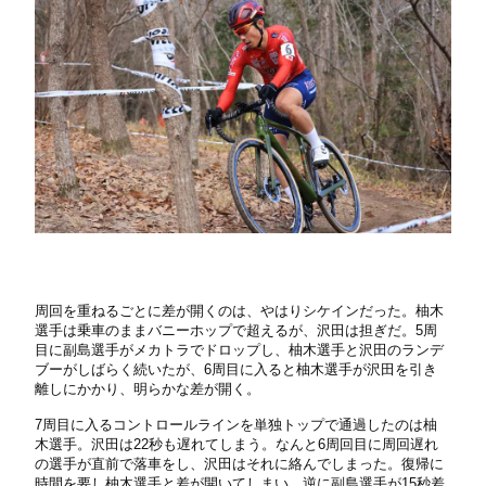
周回を重ねるごとに差が開くのは、やはりシケインだった。柚木
選手は乗車のままバニーホップで超えるが、沢田は担ぎだ。5周
目に副島選手がメカトラでドロップし、柚木選手と沢田のランデ
ブーがしばらく続いたが、6周目に入ると柚木選手が沢田を引き
離しにかかり、明らかな差が開く。
7周目に入るコントロールラインを単独トップで通過したのは柚
木選手。沢田は22秒も遅れてしまう。なんと6周回目に周回遅れ
の選手が直前で落車をし、沢田はそれに絡んでしまった。復帰に
時間を要し柚木選手と差が開いてしまい、逆に副島選手が15秒差