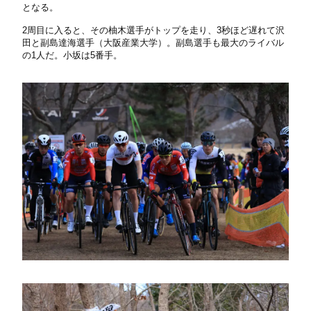
となる。
2周目に入ると、その柚木選手がトップを走り、3秒ほど遅れて沢
田と副島達海選手（大阪産業大学）。副島選手も最大のライバル
の1人だ。小坂は5番手。