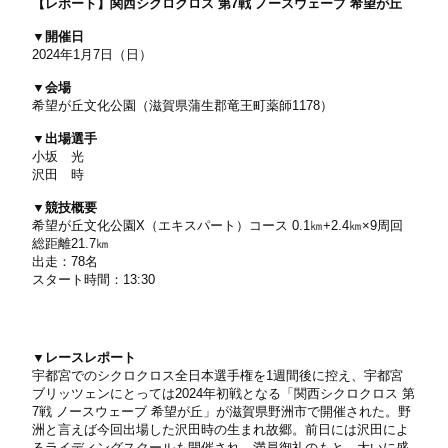
【レポート】関西シクロクロス 第7戦 ノースウェーブ 希望が丘
▼開催日
2024年1月7日（日）
▼会場
希望が丘文化公園（滋賀県蒲生郡竜王町薬師1178）
▼出場選手
小坂 光
沢田 時
▼競技概要
希望が丘文化公園X（エキスパート）コース 0.1㎞+2.4㎞×9周回
総距離21.7㎞
出走：78名
スタート時間：13:30
▼レースレポート
宇都宮でのシクロクロス全日本選手権を1週間後に控え、宇都宮
ブリッツェンにとっては2024年初戦となる「関西シクロクロス 第
7戦 ノースウェーブ 希望が丘」が滋賀県野洲市で開催された。野
洲と言えば今回出場した沢田時の生まれ故郷。前日には沢田によ
るライディングスクールも開催され、満員御礼のもと、大いに盛