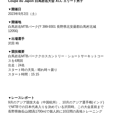
Coupe du Japon 白馬岩岳大会 XCC エリート男子
▼開催日
2023年9月2日（土）
▼開催地
白馬岩岳MTBパーク(〒399-9301 長野県北安曇郡白馬村北城
12056)
▼出場選手
沢田 時
▼競技概要
白馬岩岳MTBパーククロスカントリー・ショートサーキットコー
スを4周回
出走：24名
スタート時の天気：晴れ時々曇り
スタート時間：15:15
▼レースレポート
9月のアジア競技大会（中国杭州）、10月のアジア選手権(インド)
でMTBでの日本代表入りを決めている沢田時。この大会直前まで
長野県御岳山(標高1700m)で個人的に10日間の高地トレーニング