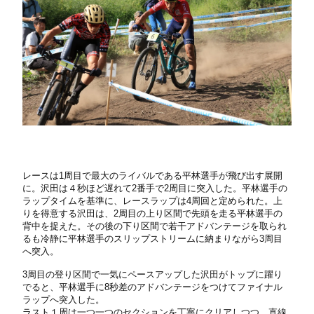
レースは1周目で最大のライバルである平林選手が飛び出す展開
に。沢田は４秒ほど遅れて2番手で2周目に突入した。平林選手の
ラップタイムを基準に、レースラップは4周回と定められた。上
りを得意する沢田は、2周目の上り区間で先頭を走る平林選手の
背中を捉えた。その後の下り区間で若干アドバンテージを取られ
るも冷静に平林選手のスリップストリームに納まりながら3周目
へ突入。
3周目の登り区間で一気にペースアップした沢田がトップに躍り
でると、平林選手に8秒差のアドバンテージをつけてファイナル
ラップへ突入した。
ラスト１周は一つ一つのセクションを丁寧にクリアしつつ、直線