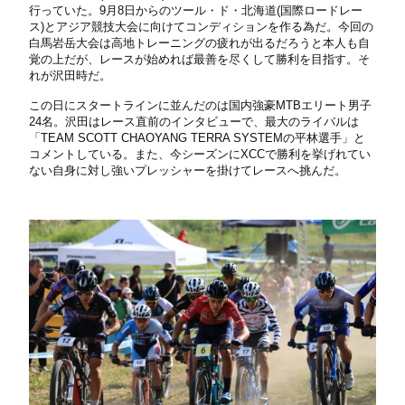
行っていた。9月8日からのツール・ド・北海道(国際ロードレー
ス)とアジア競技大会に向けてコンディションを作る為だ。今回の
白馬岩岳大会は高地トレーニングの疲れが出るだろうと本人も自
覚の上だが、レースが始めれば最善を尽くして勝利を目指す。そ
れが沢田時だ。
この日にスタートラインに並んだのは国内強豪MTBエリート男子
24名。沢田はレース直前のインタビューで、最大のライバルは
「TEAM SCOTT CHAOYANG TERRA SYSTEMの平林選手」と
コメントしている。また、今シーズンにXCCで勝利を挙げれてい
ない自身に対し強いプレッシャーを掛けてレースへ挑んだ。