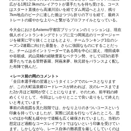
広がる1周12.9kmのレイアウトが選手たちを待ち受ける。コース
はスタート直後から高瀬川沿いを経てダム周辺へと上り、残り
7km地点のピークに達した後はつづら折りの下りを経て、最終ス
トレートの緩やかな上りへと繋がるプロファイルとなっている。
今大会におけるAstemo宇都宮ブリッツェンのミッションは、現在
個人ポイントランキングでトップに立つ岡篤志のリーダージャー
ジを確実に守り抜くことはもとより、チームランキング1位のシ
ーズン2連覇に向けた基盤を、さらに強固なものにすることだっ
た。チームはポイントリーダーである岡を中心に据え、増田成幸
や谷順成、武山晃輔の経験豊富なベテラン勢、そしてU23の若手
選手たちである菅野蒼羅、阿蘓来夢、秋元碧をバランスよく配し
た布陣で挑んだ。
＜レース前の岡のコメント＞
「全日本選手権の翌週というタイミングでのレースとなります
が、この大町温泉郷ロードレースが終われば、次のレースまでま
た2か月ほど期間が空くことになります。そのため、前半戦の締
めくくりとして、今回はしっかりとここで良い走りをして終えた
いと考えています。
事前の高低図を見た段階では、かなり上りのきついコースという
印象を持っていましたが、実際に試走を行なってみたところ、思
いのほか勾配も緩やかで道幅も広く確保されていました。当初の
想定ほど過酷なコースレイアウトではないという印象を受けてい
ます。しかしながら、レース自体の難易度を厳しくしていくのは