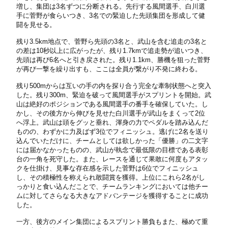
増し、集団は3名ずつに分断される。先行する風間選手、白川選
手に菅野が食らいつき、3名での緊迫した先頭集団を形成して健
闘を見せる。
残り3.5km地点で、菅野ら先頭の3名と、武山を含む追走の3名と
の差は10秒以上に広がったが、残り1.7kmで追走勢が追いつき、
先頭は再び6名へと引き戻された。残り1.1km、勝機を狙った菅野
が再び一撃を繰り出すも、ここは全員が繋がり不発に終わる。
残り500mからは互いの手の内を探り合う完全な牽制状態へと突入
した。残り300m、緊迫を破って風間選手がスプリントを開始。武
山は絶好のポジションである風間選手の番手を確保していた。し
かし、その後方から伸びを見せた白川選手が武山をまくって2位
へ浮上。武山は頭をグッと垂れ、渾身の力でペダルを踏み込んだ
ものの、わずかに力及ばず3位でフィニッシュ。逃げに2名を送り
込んでいただけに、チームとしては欲しかった「優勝」の二文字
には届かなかったものの、武山が執念で最低限の目標である表彰
台の一角を死守した。また、レースを通じて果敢に何度もアタッ
クを仕掛け、見事な存在感を示した菅野は6位でフィニッシュ
し、その積極性を称えられ敢闘賞を獲得。上位にこれら2名がし
っかりと食い込んだことで、チームランキングにおいては他チー
ムに対してさらなる大きなアドバンテージを獲得することに成功
した。
一方、後方のメイン集団によるスプリント勝負もまた、極めて重