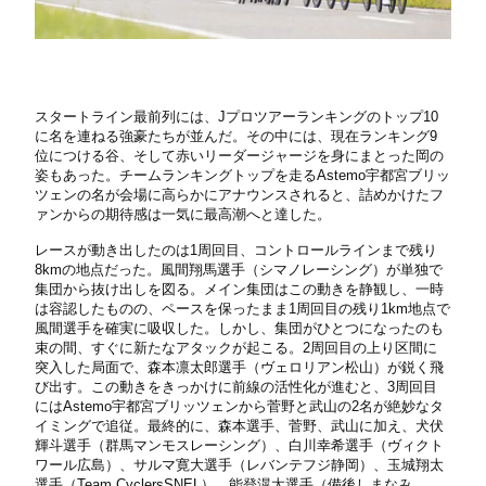
スタートライン最前列には、Jプロツアーランキングのトップ10
に名を連ねる強豪たちが並んだ。その中には、現在ランキング9
位につける谷、そして赤いリーダージャージを身にまとった岡の
姿もあった。チームランキングトップを走るAstemo宇都宮ブリッ
ツェンの名が会場に高らかにアナウンスされると、詰めかけたフ
ァンからの期待感は一気に最高潮へと達した。
レースが動き出したのは1周回目、コントロールラインまで残り
8kmの地点だった。風間翔馬選手（シマノレーシング）が単独で
集団から抜け出しを図る。メイン集団はこの動きを静観し、一時
は容認したものの、ペースを保ったまま1周回目の残り1km地点で
風間選手を確実に吸収した。しかし、集団がひとつになったのも
束の間、すぐに新たなアタックが起こる。2周回目の上り区間に
突入した局面で、森本凛太郎選手（ヴェロリアン松山）が鋭く飛
び出す。この動きをきっかけに前線の活性化が進むと、3周回目
にはAstemo宇都宮ブリッツェンから菅野と武山の2名が絶妙なタ
イミングで追従。最終的に、森本選手、菅野、武山に加え、犬伏
輝斗選手（群馬マンモスレーシング）、白川幸希選手（ヴィクト
ワール広島）、サルマ寛大選手（レバンテフジ静岡）、玉城翔太
選手（Team CyclersSNEL）、能登滉太選手（備後しまなみ