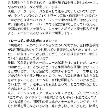
走る選手たち自身ですので、展開次第では非常に厳しいレースに
なるのではないかと想定しています。
現在、リーダージャージを着用して走らせていただいています
が、ランキング2位のヴィクトワール広島・孫崎選手とのポイン
ト差がかなり近づいており、ジャージ争いは非常に激化していま
す。前回の石川ロードレースでは彼に負けてしまっているため、
今回はその悔しさを晴らし、しっかりとポイント差を拡大できる
よう、チーム一丸となって全力で頑張ります」
＜レース前の鈴木監督のコメント＞
「現在のチームのコンディションについてですが、全日本選手権
が1週間前に終わって少し疲れている部分はあると思います。た
だ、この後はレースがしばらく空くことになりますので、集中し
ていければと思っております。
昨日、私自身も選手と一緒にコース試走を行いましたが、コース
の印象としては、どちらかというと集団有利な展開にはなってい
くと思います。下りが危険で、結構タイトなコーナーで中切れな
どが起きたりすると思いますので、そこら辺を誘発するような動
きができていくと、チーム的に有利な展開を作っていけると思っ
ています。昨日、選手たちとも話し合って、どこで攻めるかとい
うのはまとめてあります。
現在、チームランキング、個人ランキングともにブリッツェンが
1位ですが、ヴィクトワール広島がかなりポイント差で迫ってき
ている状況です。岡選手の個人総合とチームランキングで、どち
らに比重を置くかというのは、昨日少し話し合いました。比重を