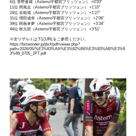
6位 菅野蒼羅（Astemo宇都宮ブリッツェン） +0’03”
11位 岡篤志（Astemo宇都宮ブリッツェン） +1’15”
24位 谷順成（Astemo宇都宮ブリッツェン） +1’27”
31位 増田成幸（Astemo宇都宮ブリッツェン） +2’06”
39位 阿蘓来夢（Astemo宇都宮ブリッツェン） +3’34”
44位 秋元碧（Astemo宇都宮ブリッツェン） +3’51”
※全リザルトは下記URLをご参照ください。
https://bizwonder.jp/jbcf/pdf/viewer.php?
path=2026/05/%E3%83%AA%E3%82%B6%E3%83%AB%E3%8
3%88_0705_JPT.pdf