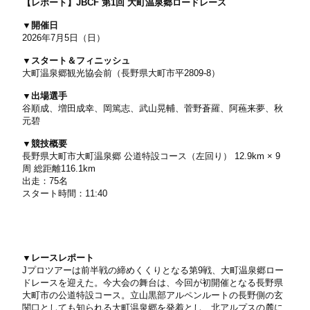
【レポート】JBCF 第1回 大町温泉郷ロードレース
▼開催日
2026年7月5日（日）
▼スタート＆フィニッシュ
大町温泉郷観光協会前（長野県大町市平2809-8）
▼出場選手
谷順成、増田成幸、岡篤志、武山晃輔、菅野蒼羅、阿蘓来夢、秋
元碧
▼競技概要
長野県大町市大町温泉郷 公道特設コース（左回り） 12.9km × 9
周 総距離116.1km
出走：75名
スタート時間：11:40
▼レースレポート
Jプロツアーは前半戦の締めくくりとなる第9戦、大町温泉郷ロー
ドレースを迎えた。今大会の舞台は、今回が初開催となる長野県
大町市の公道特設コース。立山黒部アルペンルートの長野側の玄
関口としても知られる大町温泉郷を発着とし、北アルプスの麓に