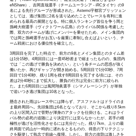
eNShare）、吉岡直哉選手（チームユーラシア - iRCタイヤ）の9
名による先行グループが形成された。Astemo宇都宮ブリッツェン
としては、逃げ集団に2名を送り込めたことでレースを有利に進
められる最高の展開となる。特に個人ランキング首位を争う岡と
孫崎大樹選手（ヴィクトワール広島）のライバル関係を考慮した
際、双方のチームが逃げにメンバーを乗せたため、メイン集団内
では岡と孫崎選手がお互いを厳重に牽制し合えばよいという、チ
ーム戦術における優位性を確立した。
3周回目を完了した時点で、前方の9名とメイン集団とのタイム差
は1分15秒。4周回目には一度45秒差まで縮まったものの、集団内
では「この逃げで勝負を決めたい」という各チームの思惑が強く
働いたか、再びギャップが開き始める。5周回目で1分03秒、7周
回目で1分40秒、残り1周を残す8周回目を完了する頃には、その
差は2分40秒にまで拡大し、勝負の行方は完全に前方に絞られ
た。また6周回目には風間翔眞選手（シマノレーシング）が単独
で追いつき逃げ集団は10名となった。
懸念された雨はレース中には降らず、アスファルトはドライのま
ま最終周回へ。先頭集団は6名となっており、そこから残り8.5km
の上り区間入口で菅野が渾身のアタックを仕掛ける。これはライ
バル勢の必死の追随により決定打には至らなかったが、若手の積
極性が逃げを活性化させるには充分だった。残り7km、上りの最
終局面で武山が一時的に遅れをとるものの、得意の下りテクニッ
クを駆使して執念で前線へ復帰。しかし、前方の攻防は激しさを