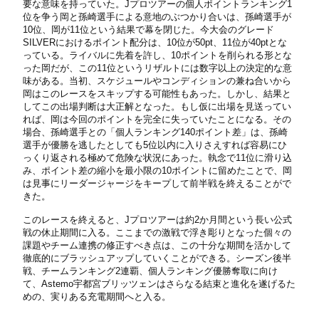
要な意味を持っていた。Jプロツアーの個人ポイントランキング1
位を争う岡と孫崎選手による意地のぶつかり合いは、孫崎選手が
10位、岡が11位という結果で幕を閉じた。今大会のグレード
SILVERにおけるポイント配分は、10位が50pt、11位が40ptとな
っている。ライバルに先着を許し、10ポイントを削られる形とな
った岡だが、この11位というリザルトには数字以上の決定的な意
味がある。当初、スケジュールやコンディションの兼ね合いから
岡はこのレースをスキップする可能性もあった。しかし、結果と
してこの出場判断は大正解となった。もし仮に出場を見送ってい
れば、岡は今回のポイントを完全に失っていたことになる。その
場合、孫崎選手との「個人ランキング140ポイント差」は、孫崎
選手が優勝を逃したとしても5位以内に入りさえすれば容易にひ
っくり返される極めて危険な状況にあった。執念で11位に滑り込
み、ポイント差の縮小を最小限の10ポイントに留めたことで、岡
は見事にリーダージャージをキープして前半戦を終えることがで
きた。
このレースを終えると、Jプロツアーは約2か月間という長い公式
戦の休止期間に入る。ここまでの激戦で浮き彫りとなった個々の
課題やチーム連携の修正すべき点は、この十分な期間を活かして
徹底的にブラッシュアップしていくことができる。シーズン後半
戦、チームランキング2連覇、個人ランキング優勝奪取に向け
て、Astemo宇都宮ブリッツェンはさらなる結束と進化を遂げるた
めの、実りある充電期間へと入る。