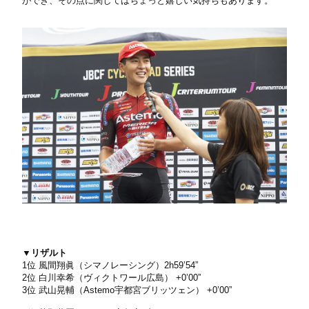
ができ、その点に関してはちょっと嬉しい気持ちもあります。
▼リザルト
1位 風間翔眞（シマノレーシング）2h59’54”
2位 白川幸希（ヴィクトワール広島） +0’00”
3位 武山晃輔（Astemo宇都宮ブリッツェン） +0’00”