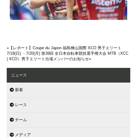
«
【レポート】Coupe du Japon 福島檜山国際 XCO 男子エリート
7/19(日) ・7/20(月) 第39回 全日本自転車競技選手権大会 MTB（XCC
| XCO）男子エリート出場メンバーのお知らせ
»
ニュース
新着
レース
チーム
メディア