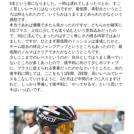
6名という形になりました。一時は遅れてしまったりとか、すご
く苦しいレースにはなったのですが、最低限、表彰台というとこ
ろは抑えられたので、いくらかはうまくまとめられたかなという
感想です。
本当であれば優勝できたら良かったのですが、どちらかが確実に
1位プラス、上位に少しでも送り込むという意気込みだったの
で、3位に沈んでしまったのはすごく悔しさの残る内容ではあり
ました。ですが、ひとまず最低限のミッションは達成したかと。
チーム総合の得点ジャンプアップというところもあったので、最
低限のノルマはクリアできたかなというところです。
少しここまでのレースというのが、自分としてはうまく運べてい
ないところが多くあったので、後半戦に向けて少しポジティブ
に、プラスに捉えられる要素だったのかなというところと、次の
後半戦に関しては、ここをもう1段階、2段階、高いレベルでレー
スをこなしていけるように、2か月ほど中間のオフに入りますけ
れど、しっかり準備して後半戦に「やってやるぞ」という思いで
今はいっぱいです。